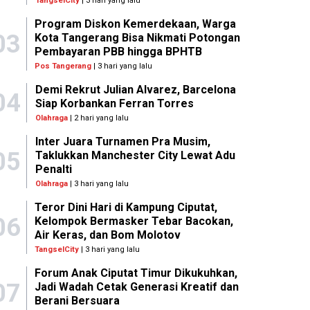
TangselCity
| 3 hari yang lalu
Program Diskon Kemerdekaan, Warga
03
Kota Tangerang Bisa Nikmati Potongan
Pembayaran PBB hingga BPHTB
Pos Tangerang
| 3 hari yang lalu
Demi Rekrut Julian Alvarez, Barcelona
04
Siap Korbankan Ferran Torres
Olahraga
| 2 hari yang lalu
Inter Juara Turnamen Pra Musim,
05
Taklukkan Manchester City Lewat Adu
Penalti
Olahraga
| 3 hari yang lalu
Teror Dini Hari di Kampung Ciputat,
06
Kelompok Bermasker Tebar Bacokan,
Air Keras, dan Bom Molotov
TangselCity
| 3 hari yang lalu
Forum Anak Ciputat Timur Dikukuhkan,
07
Jadi Wadah Cetak Generasi Kreatif dan
Berani Bersuara