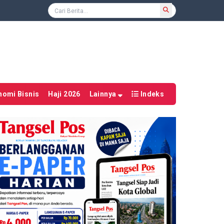
nomi Bisnis
Haji 2026
Lainnya
Indeks