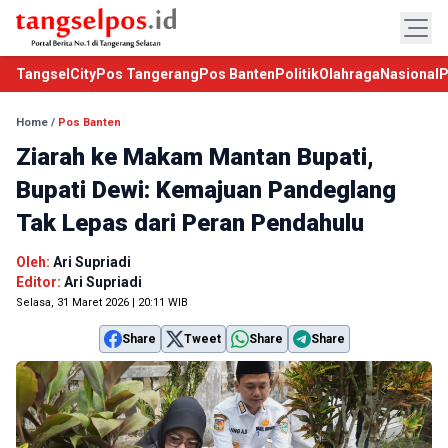
TangselCity
Pos Tangerang
Pos Banten
Politik
Olahraga
Nasional
P
Home
/
Pos Banten
Ziarah ke Makam Mantan Bupati,
Bupati Dewi: Kemajuan Pandeglang
Tak Lepas dari Peran Pendahulu
Oleh:
Ari Supriadi
Editor:
Ari Supriadi
Selasa, 31 Maret 2026 | 20:11 WIB
Share
Tweet
Share
Share