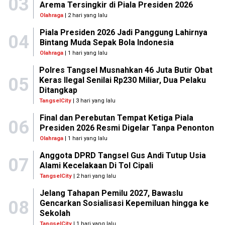
03
Arema Tersingkir di Piala Presiden 2026
Olahraga
| 2 hari yang lalu
Piala Presiden 2026 Jadi Panggung Lahirnya
04
Bintang Muda Sepak Bola Indonesia
Olahraga
| 1 hari yang lalu
Polres Tangsel Musnahkan 46 Juta Butir Obat
05
Keras Ilegal Senilai Rp230 Miliar, Dua Pelaku
Ditangkap
TangselCity
| 3 hari yang lalu
Final dan Perebutan Tempat Ketiga Piala
06
Presiden 2026 Resmi Digelar Tanpa Penonton
Olahraga
| 1 hari yang lalu
Anggota DPRD Tangsel Gus Andi Tutup Usia
07
Alami Kecelakaan Di Tol Cipali
TangselCity
| 2 hari yang lalu
Jelang Tahapan Pemilu 2027, Bawaslu
08
Gencarkan Sosialisasi Kepemiluan hingga ke
Sekolah
TangselCity
| 1 hari yang lalu