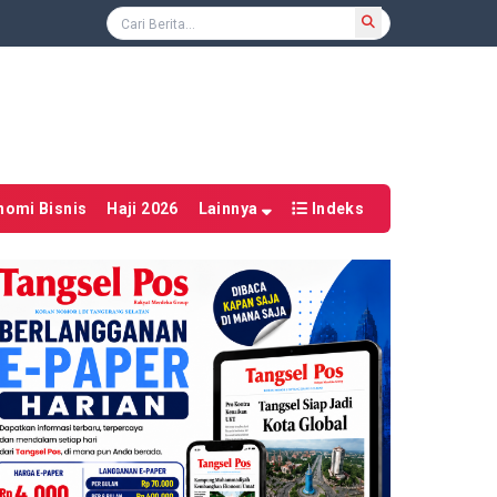
nomi Bisnis
Haji 2026
Lainnya
Indeks