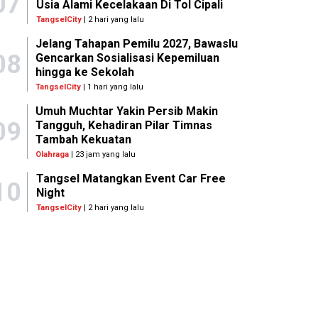
07
Usia Alami Kecelakaan Di Tol Cipali
TangselCity
| 2 hari yang lalu
Jelang Tahapan Pemilu 2027, Bawaslu
08
Gencarkan Sosialisasi Kepemiluan
hingga ke Sekolah
TangselCity
| 1 hari yang lalu
Umuh Muchtar Yakin Persib Makin
09
Tangguh, Kehadiran Pilar Timnas
Tambah Kekuatan
Olahraga
| 23 jam yang lalu
Tangsel Matangkan Event Car Free
10
Night
TangselCity
| 2 hari yang lalu