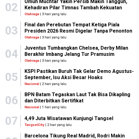
Umuh Muchtar Yakin Persib Makin Tangguh,
02
Kehadiran Pilar Timnas Tambah Kekuatan
Olahraga
| 3 hari yang lalu
Final dan Perebutan Tempat Ketiga Piala
03
Presiden 2026 Resmi Digelar Tanpa Penonton
Olahraga
| 3 hari yang lalu
Juventus Tumbangkan Chelsea, Derby Milan
04
Berakhir Imbang Jelang Tur Pramusim
Olahraga
| 3 hari yang lalu
KSPI Pastikan Buruh Tak Gelar Demo Agustus-
05
September, Isu Aksi Besar Hoaks
Nasional
| 2 hari yang lalu
BPN Batam Tegaskan Laut Tak Bisa Dikapling
06
dan Diterbitkan Sertifikat
Nasional
| 1 hari yang lalu
07
4,49 Juta Wisatawan Kunjungi Tangsel
TangselCity
| 2 hari yang lalu
Barcelona Tikung Real Madrid, Rodri Makin