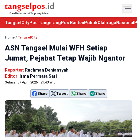
TangselCity
Pos Tangerang
Pos Banten
Politik
Olahraga
Nasional
P
Home
/
TangselCity
ASN Tangsel Mulai WFH Setiap
Jumat, Pejabat Tetap Wajib Ngantor
Reporter:
Rachman Deniansyah
Editor:
Irma Permata Sari
Selasa, 07 April 2026 | 21:43 WIB
Share
Tweet
Share
Share