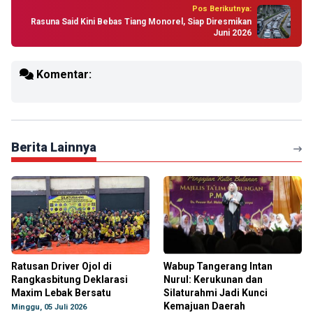
Pos Berikutnya:
Rasuna Said Kini Bebas Tiang Monorel, Siap Diresmikan
Juni 2026
Komentar:
Berita Lainnya
Ratusan Driver Ojol di
Wabup Tangerang Intan
Rangkasbitung Deklarasi
Nurul: Kerukunan dan
Maxim Lebak Bersatu
Silaturahmi Jadi Kunci
Kemajuan Daerah
Minggu, 05 Juli 2026