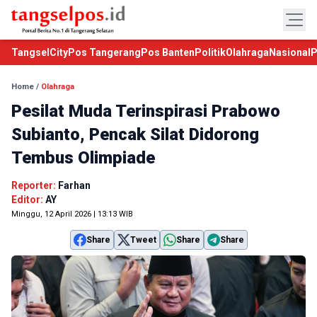
TangselCity
Pos Tangerang
Pos Banten
Politik
Olahraga
Nasional
P
Home
/
Olahraga
Pesilat Muda Terinspirasi Prabowo
Subianto, Pencak Silat Didorong
Tembus Olimpiade
Reporter:
Farhan
Editor:
AY
Minggu, 12 April 2026 | 13:13 WIB
Share
Tweet
Share
Share