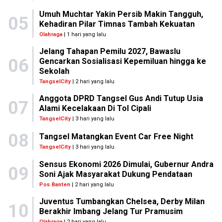
Umuh Muchtar Yakin Persib Makin Tangguh,
05
Kehadiran Pilar Timnas Tambah Kekuatan
Olahraga
| 1 hari yang lalu
Jelang Tahapan Pemilu 2027, Bawaslu
06
Gencarkan Sosialisasi Kepemiluan hingga ke
Sekolah
TangselCity
| 2 hari yang lalu
Anggota DPRD Tangsel Gus Andi Tutup Usia
07
Alami Kecelakaan Di Tol Cipali
TangselCity
| 3 hari yang lalu
08
Tangsel Matangkan Event Car Free Night
TangselCity
| 3 hari yang lalu
Sensus Ekonomi 2026 Dimulai, Gubernur Andra
09
Soni Ajak Masyarakat Dukung Pendataan
Pos Banten
| 2 hari yang lalu
Juventus Tumbangkan Chelsea, Derby Milan
10
Berakhir Imbang Jelang Tur Pramusim
Olahraga
| 2 hari yang lalu