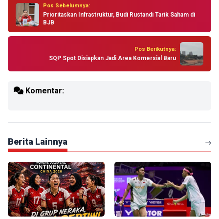
Pos Sebelumnya:
Prioritaskan Infrastruktur, Budi Rustandi Tarik Saham di
BJB
Pos Berikutnya:
SQP Spot Disiapkan Jadi Area Komersial Baru
Komentar:
Berita Lainnya