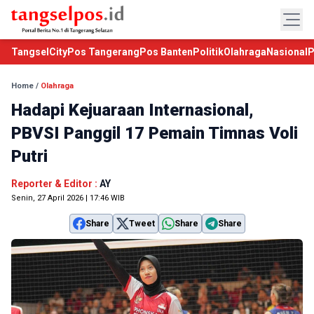
TangselCity
Pos Tangerang
Pos Banten
Politik
Olahraga
Nasional
P
Home
/
Olahraga
Hadapi Kejuaraan Internasional,
PBVSI Panggil 17 Pemain Timnas Voli
Putri
Reporter & Editor :
AY
Senin, 27 April 2026 | 17:46 WIB
Share
Tweet
Share
Share