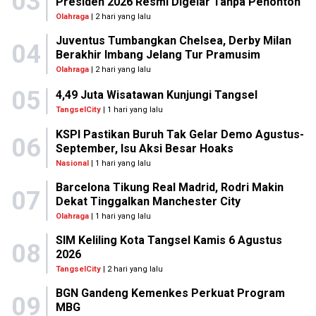
03
Presiden 2026 Resmi Digelar Tanpa Penonton
Olahraga
| 2 hari yang lalu
Juventus Tumbangkan Chelsea, Derby Milan
04
Berakhir Imbang Jelang Tur Pramusim
Olahraga
| 2 hari yang lalu
05
4,49 Juta Wisatawan Kunjungi Tangsel
TangselCity
| 1 hari yang lalu
KSPI Pastikan Buruh Tak Gelar Demo Agustus-
06
September, Isu Aksi Besar Hoaks
Nasional
| 1 hari yang lalu
Barcelona Tikung Real Madrid, Rodri Makin
07
Dekat Tinggalkan Manchester City
Olahraga
| 1 hari yang lalu
SIM Keliling Kota Tangsel Kamis 6 Agustus
08
2026
TangselCity
| 2 hari yang lalu
BGN Gandeng Kemenkes Perkuat Program
09
MBG