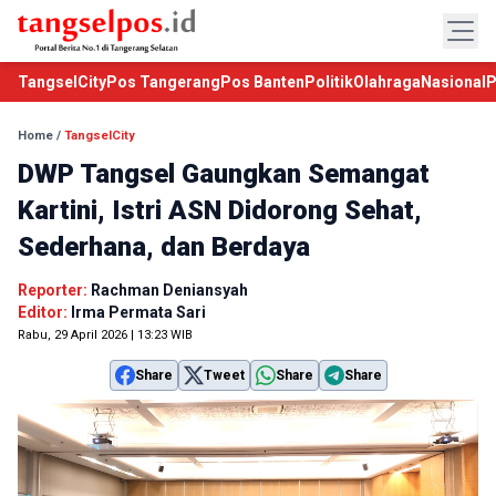
TangselCity
Pos Tangerang
Pos Banten
Politik
Olahraga
Nasional
P
Home
/
TangselCity
DWP Tangsel Gaungkan Semangat
Kartini, Istri ASN Didorong Sehat,
Sederhana, dan Berdaya
Reporter:
Rachman Deniansyah
Editor:
Irma Permata Sari
Rabu, 29 April 2026 | 13:23 WIB
Share
Tweet
Share
Share