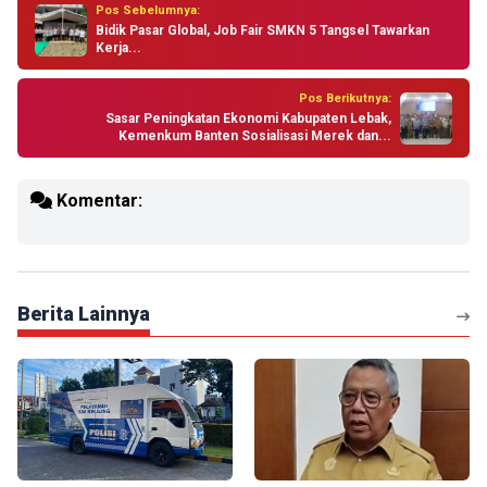
Pos Sebelumnya:
Bidik Pasar Global, Job Fair SMKN 5 Tangsel Tawarkan
Kerja...
Pos Berikutnya:
Sasar Peningkatan Ekonomi Kabupaten Lebak,
Kemenkum Banten Sosialisasi Merek dan...
Komentar:
Berita Lainnya