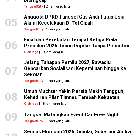
Ditangkap
TangselCity
| 2 hari yang lalu
Anggota DPRD Tangsel Gus Andi Tutup Usia
05
Alami Kecelakaan Di Tol Cipali
TangselCity
| 1 hari yang lalu
Final dan Perebutan Tempat Ketiga Piala
06
Presiden 2026 Resmi Digelar Tanpa Penonton
Olahraga
| 19 jam yang lalu
Jelang Tahapan Pemilu 2027, Bawaslu
07
Gencarkan Sosialisasi Kepemiluan hingga ke
Sekolah
TangselCity
| 1 hari yang lalu
Umuh Muchtar Yakin Persib Makin Tangguh,
08
Kehadiran Pilar Timnas Tambah Kekuatan
Olahraga
| 18 jam yang lalu
09
Tangsel Matangkan Event Car Free Night
TangselCity
| 1 hari yang lalu
Sensus Ekonomi 2026 Dimulai, Gubernur Andra