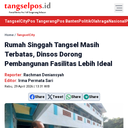
TangselCity
Pos Tangerang
Pos Banten
Politik
Olahraga
Nasional
P
Home
/
TangselCity
Rumah Singgah Tangsel Masih
Terbatas, Dinsos Dorong
Pembangunan Fasilitas Lebih Ideal
Reporter:
Rachman Deniansyah
Editor:
Irma Permata Sari
Rabu, 29 April 2026 | 13:31 WIB
Share
Tweet
Share
Share