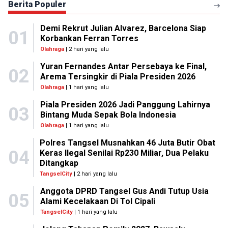
Berita Populer
Demi Rekrut Julian Alvarez, Barcelona Siap
01
Korbankan Ferran Torres
Olahraga
| 2 hari yang lalu
Yuran Fernandes Antar Persebaya ke Final,
02
Arema Tersingkir di Piala Presiden 2026
Olahraga
| 1 hari yang lalu
Piala Presiden 2026 Jadi Panggung Lahirnya
03
Bintang Muda Sepak Bola Indonesia
Olahraga
| 1 hari yang lalu
Polres Tangsel Musnahkan 46 Juta Butir Obat
04
Keras Ilegal Senilai Rp230 Miliar, Dua Pelaku
Ditangkap
TangselCity
| 2 hari yang lalu
Anggota DPRD Tangsel Gus Andi Tutup Usia
05
Alami Kecelakaan Di Tol Cipali
TangselCity
| 1 hari yang lalu