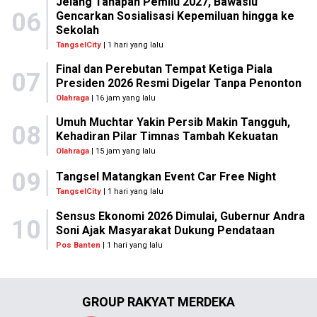
Jelang Tahapan Pemilu 2027, Bawaslu
06
Gencarkan Sosialisasi Kepemiluan hingga ke
Sekolah
TangselCity
| 1 hari yang lalu
Final dan Perebutan Tempat Ketiga Piala
07
Presiden 2026 Resmi Digelar Tanpa Penonton
Olahraga
| 16 jam yang lalu
Umuh Muchtar Yakin Persib Makin Tangguh,
08
Kehadiran Pilar Timnas Tambah Kekuatan
Olahraga
| 15 jam yang lalu
09
Tangsel Matangkan Event Car Free Night
TangselCity
| 1 hari yang lalu
Sensus Ekonomi 2026 Dimulai, Gubernur Andra
10
Soni Ajak Masyarakat Dukung Pendataan
Pos Banten
| 1 hari yang lalu
GROUP RAKYAT MERDEKA