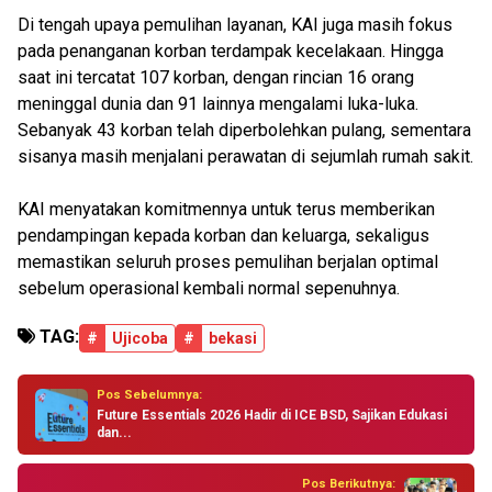
Di tengah upaya pemulihan layanan, KAI juga masih fokus
pada penanganan korban terdampak kecelakaan. Hingga
saat ini tercatat 107 korban, dengan rincian 16 orang
meninggal dunia dan 91 lainnya mengalami luka-luka.
Sebanyak 43 korban telah diperbolehkan pulang, sementara
sisanya masih menjalani perawatan di sejumlah rumah sakit.
KAI menyatakan komitmennya untuk terus memberikan
pendampingan kepada korban dan keluarga, sekaligus
memastikan seluruh proses pemulihan berjalan optimal
sebelum operasional kembali normal sepenuhnya.
TAG:
#
Ujicoba
#
bekasi
Pos Sebelumnya:
Future Essentials 2026 Hadir di ICE BSD, Sajikan Edukasi
dan...
Pos Berikutnya: