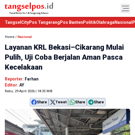
TangselCity
Pos Tangerang
Pos Banten
Politik
Olahraga
Nasional
P
Home
/
Nasional
Layanan KRL Bekasi–Cikarang Mulai
Pulih, Uji Coba Berjalan Aman Pasca
Kecelakaan
Reporter:
Farhan
Editor:
AY
Rabu, 29 April 2026 | 18:35 WIB
Share
Tweet
Share
Share