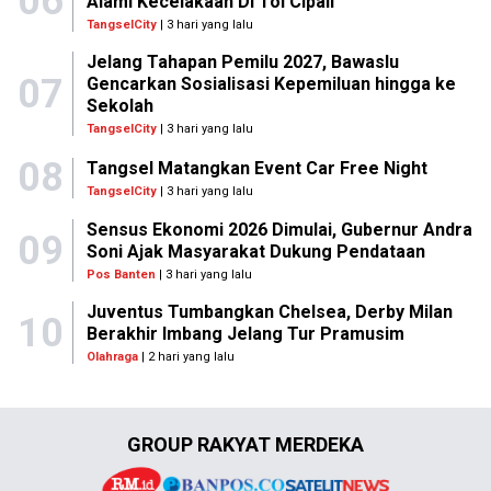
06
Alami Kecelakaan Di Tol Cipali
TangselCity
| 3 hari yang lalu
Jelang Tahapan Pemilu 2027, Bawaslu
07
Gencarkan Sosialisasi Kepemiluan hingga ke
Sekolah
TangselCity
| 3 hari yang lalu
08
Tangsel Matangkan Event Car Free Night
TangselCity
| 3 hari yang lalu
Sensus Ekonomi 2026 Dimulai, Gubernur Andra
09
Soni Ajak Masyarakat Dukung Pendataan
Pos Banten
| 3 hari yang lalu
Juventus Tumbangkan Chelsea, Derby Milan
10
Berakhir Imbang Jelang Tur Pramusim
Olahraga
| 2 hari yang lalu
GROUP RAKYAT MERDEKA