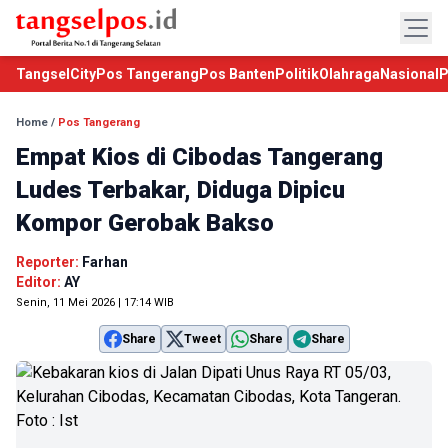
TangselCity
Pos Tangerang
Pos Banten
Politik
Olahraga
Nasional
P
Home
/
Pos Tangerang
Empat Kios di Cibodas Tangerang
Ludes Terbakar, Diduga Dipicu
Kompor Gerobak Bakso
Reporter:
Farhan
Editor:
AY
Senin, 11 Mei 2026 | 17:14 WIB
Share
Tweet
Share
Share