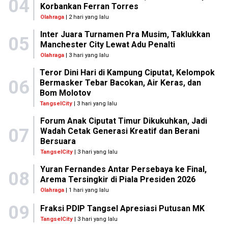
04
Korbankan Ferran Torres
Olahraga
| 2 hari yang lalu
Inter Juara Turnamen Pra Musim, Taklukkan
05
Manchester City Lewat Adu Penalti
Olahraga
| 3 hari yang lalu
Teror Dini Hari di Kampung Ciputat, Kelompok
06
Bermasker Tebar Bacokan, Air Keras, dan
Bom Molotov
TangselCity
| 3 hari yang lalu
Forum Anak Ciputat Timur Dikukuhkan, Jadi
07
Wadah Cetak Generasi Kreatif dan Berani
Bersuara
TangselCity
| 3 hari yang lalu
Yuran Fernandes Antar Persebaya ke Final,
08
Arema Tersingkir di Piala Presiden 2026
Olahraga
| 1 hari yang lalu
09
Fraksi PDIP Tangsel Apresiasi Putusan MK
TangselCity
| 3 hari yang lalu