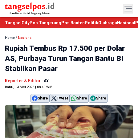
TangselCity
Pos Tangerang
Pos Banten
Politik
Olahraga
Nasional
P
Home
/
Nasional
Rupiah Tembus Rp 17.500 per Dolar
AS, Purbaya Turun Tangan Bantu BI
Stabilkan Pasar
Reporter & Editor :
AY
Rabu, 13 Mei 2026 | 08:40 WIB
Share
Tweet
Share
Share