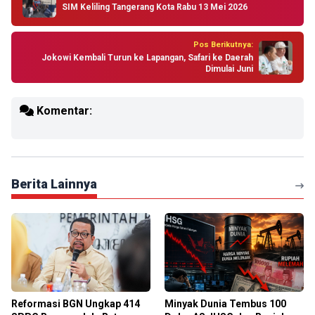
SIM Keliling Tangerang Kota Rabu 13 Mei 2026
Pos Berikutnya:
Jokowi Kembali Turun ke Lapangan, Safari ke Daerah
Dimulai Juni
Komentar:
Berita Lainnya
Reformasi BGN Ungkap 414
Minyak Dunia Tembus 100