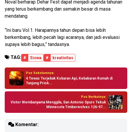
Noval berharap Dehar Fest dapat menjadi agenda tahunan
yang terus berkembang dan semakin besar di masa
mendatang.
“Ini baru Vol.1. Harapannya tahun depan bisa lebih
berkembang, lebih pecah lagi acaranya, dan jadi evaluasi
supaya lebih bagus,” tandasnya.
TAG:
#
Siswa
#
kreativitas
Pos Sebelumnya:
4 Tewas Terjebak Kobaran Api, Kebakaran Rumah di
Tanjung Priok...
Pos Berikutnya:
Victor Wembanyama Menggila, San Antonio Spurs Tekuk
Minnesota Timberwolves 126-97...
Komentar: