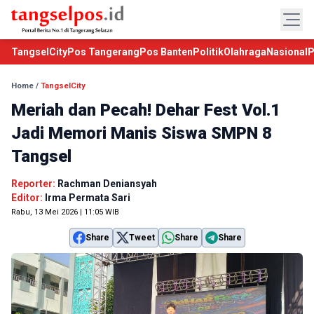
TangselCity
Pos Tangerang
Pos Banten
Politik
Olahraga
Nasional
P
Home
/
TangselCity
Meriah dan Pecah! Dehar Fest Vol.1
Jadi Memori Manis Siswa SMPN 8
Tangsel
Reporter:
Rachman Deniansyah
Editor:
Irma Permata Sari
Rabu, 13 Mei 2026 | 11:05 WIB
Share
Tweet
Share
Share