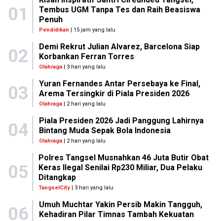
01
Tembus UGM Tanpa Tes dan Raih Beasiswa
Penuh
Pendidikan
| 15 jam yang lalu
Demi Rekrut Julian Alvarez, Barcelona Siap
02
Korbankan Ferran Torres
Olahraga
| 3 hari yang lalu
Yuran Fernandes Antar Persebaya ke Final,
03
Arema Tersingkir di Piala Presiden 2026
Olahraga
| 2 hari yang lalu
Piala Presiden 2026 Jadi Panggung Lahirnya
04
Bintang Muda Sepak Bola Indonesia
Olahraga
| 2 hari yang lalu
Polres Tangsel Musnahkan 46 Juta Butir Obat
05
Keras Ilegal Senilai Rp230 Miliar, Dua Pelaku
Ditangkap
TangselCity
| 3 hari yang lalu
Umuh Muchtar Yakin Persib Makin Tangguh,
06
Kehadiran Pilar Timnas Tambah Kekuatan