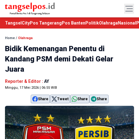
TangselCity
Pos Tangerang
Pos Banten
Politik
Olahraga
Nasional
P
Home
/
Olahraga
Bidik Kemenangan Penentu di
Kandang PSM demi Dekati Gelar
Juara
Reporter & Editor :
AY
Minggu, 17 Mei 2026 | 06:55 WIB
Share
Tweet
Share
Share