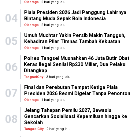
Olahraga
| 2 hari yang lalu
Piala Presiden 2026 Jadi Panggung Lahirnya
04
Bintang Muda Sepak Bola Indonesia
Olahraga
| 2 hari yang lalu
Umuh Muchtar Yakin Persib Makin Tangguh,
05
Kehadiran Pilar Timnas Tambah Kekuatan
Olahraga
| 1 hari yang lalu
Polres Tangsel Musnahkan 46 Juta Butir Obat
06
Keras Ilegal Senilai Rp230 Miliar, Dua Pelaku
Ditangkap
TangselCity
| 3 hari yang lalu
Final dan Perebutan Tempat Ketiga Piala
07
Presiden 2026 Resmi Digelar Tanpa Penonton
Olahraga
| 1 hari yang lalu
Jelang Tahapan Pemilu 2027, Bawaslu
08
Gencarkan Sosialisasi Kepemiluan hingga ke
Sekolah
TangselCity
| 2 hari yang lalu