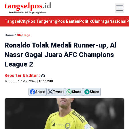
TangselCity
Pos Tangerang
Pos Banten
Politik
Olahraga
Nasional
P
Home
/
Olahraga
Ronaldo Tolak Medali Runner-up, Al
Nassr Gagal Juara AFC Champions
League 2
Reporter & Editor :
AY
Minggu, 17 Mei 2026 | 10:16 WIB
Share
Tweet
Share
Share