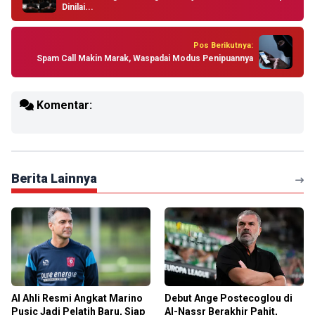
Dinilai...
Pos Berikutnya:
Spam Call Makin Marak, Waspadai Modus Penipuannya
Komentar:
Berita Lainnya
Al Ahli Resmi Angkat Marino
Debut Ange Postecoglou di
Pusic Jadi Pelatih Baru, Siap
Al-Nassr Berakhir Pahit,