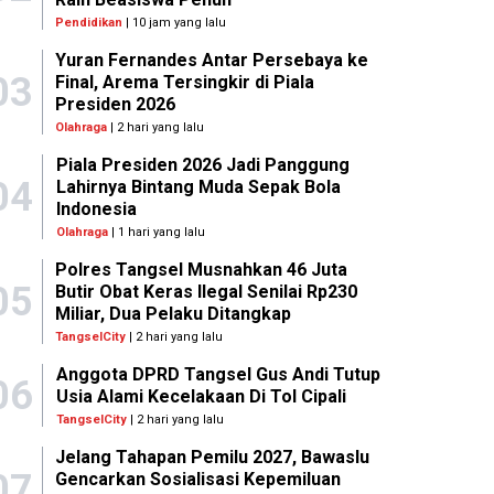
Pendidikan
| 10 jam yang lalu
Yuran Fernandes Antar Persebaya ke
03
Final, Arema Tersingkir di Piala
Presiden 2026
Olahraga
| 2 hari yang lalu
Piala Presiden 2026 Jadi Panggung
04
Lahirnya Bintang Muda Sepak Bola
Indonesia
Olahraga
| 1 hari yang lalu
Polres Tangsel Musnahkan 46 Juta
05
Butir Obat Keras Ilegal Senilai Rp230
Miliar, Dua Pelaku Ditangkap
TangselCity
| 2 hari yang lalu
Anggota DPRD Tangsel Gus Andi Tutup
06
Usia Alami Kecelakaan Di Tol Cipali
TangselCity
| 2 hari yang lalu
Jelang Tahapan Pemilu 2027, Bawaslu
07
Gencarkan Sosialisasi Kepemiluan