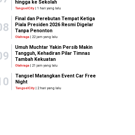
hingga ke Sekolah
TangselCity
| 1 hari yang lalu
Final dan Perebutan Tempat Ketiga
08
Piala Presiden 2026 Resmi Digelar
Tanpa Penonton
Olahraga
| 22 jam yang lalu
Umuh Muchtar Yakin Persib Makin
09
Tangguh, Kehadiran Pilar Timnas
Tambah Kekuatan
Olahraga
| 21 jam yang lalu
Tangsel Matangkan Event Car Free
10
Night
TangselCity
| 2 hari yang lalu