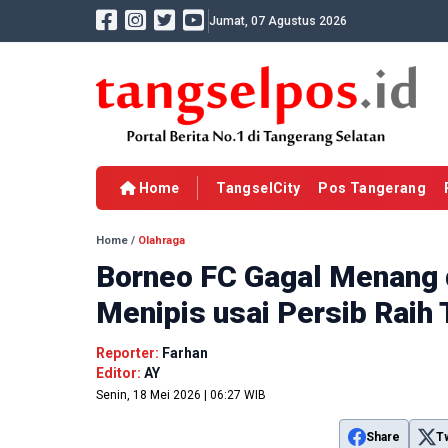
Jumat, 07 Agustus 2026
Home
TangselCity
Pos Tangerang
Home
/
Olahraga
Borneo FC Gagal Menang d
Menipis usai Persib Raih 
Reporter:
Farhan
Editor:
AY
Senin, 18 Mei 2026 | 06:27 WIB
Share
T