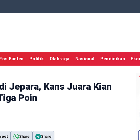
Pos Banten
Politik
Olahraga
Nasional
Pendidikan
Eko
i Jepara, Kans Juara Kian
Tiga Poin
weet
Share
Share