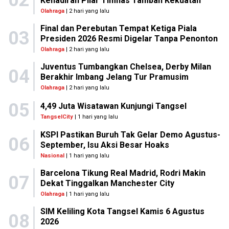
Kehadiran Pilar Timnas Tambah Kekuatan
Olahraga
| 2 hari yang lalu
Final dan Perebutan Tempat Ketiga Piala
03
Presiden 2026 Resmi Digelar Tanpa Penonton
Olahraga
| 2 hari yang lalu
Juventus Tumbangkan Chelsea, Derby Milan
04
Berakhir Imbang Jelang Tur Pramusim
Olahraga
| 2 hari yang lalu
05
4,49 Juta Wisatawan Kunjungi Tangsel
TangselCity
| 1 hari yang lalu
KSPI Pastikan Buruh Tak Gelar Demo Agustus-
06
September, Isu Aksi Besar Hoaks
Nasional
| 1 hari yang lalu
Barcelona Tikung Real Madrid, Rodri Makin
07
Dekat Tinggalkan Manchester City
Olahraga
| 1 hari yang lalu
SIM Keliling Kota Tangsel Kamis 6 Agustus
08
2026