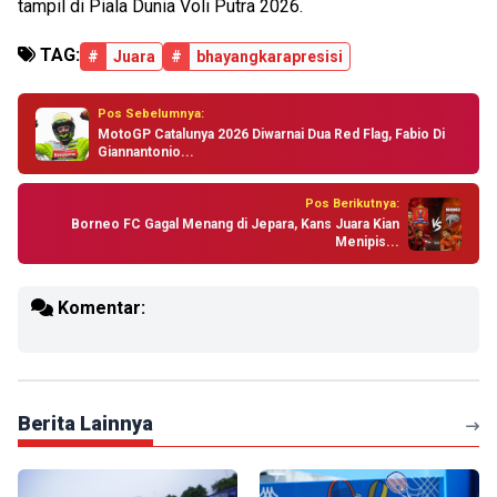
tampil di Piala Dunia Voli Putra 2026.
TAG:
#
Juara
#
bhayangkarapresisi
Pos Sebelumnya:
MotoGP Catalunya 2026 Diwarnai Dua Red Flag, Fabio Di
Giannantonio...
Pos Berikutnya:
Borneo FC Gagal Menang di Jepara, Kans Juara Kian
Menipis...
Komentar:
Berita Lainnya