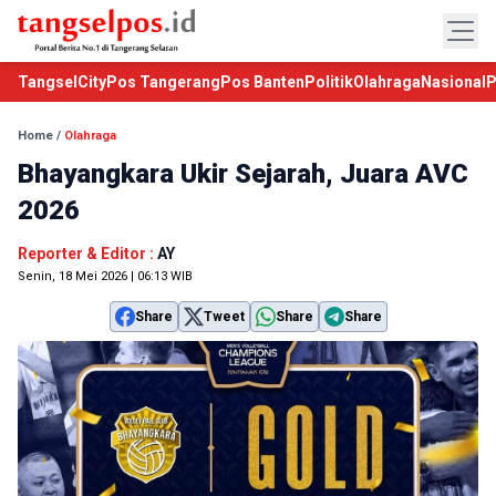
TangselCity
Pos Tangerang
Pos Banten
Politik
Olahraga
Nasional
P
Home
/
Olahraga
Bhayangkara Ukir Sejarah, Juara AVC
2026
Reporter & Editor :
AY
Senin, 18 Mei 2026 | 06:13 WIB
Share
Tweet
Share
Share