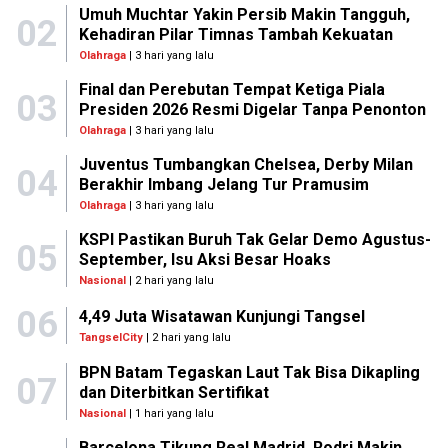
Umuh Muchtar Yakin Persib Makin Tangguh,
02
Kehadiran Pilar Timnas Tambah Kekuatan
Olahraga
| 3 hari yang lalu
Final dan Perebutan Tempat Ketiga Piala
03
Presiden 2026 Resmi Digelar Tanpa Penonton
Olahraga
| 3 hari yang lalu
Juventus Tumbangkan Chelsea, Derby Milan
04
Berakhir Imbang Jelang Tur Pramusim
Olahraga
| 3 hari yang lalu
KSPI Pastikan Buruh Tak Gelar Demo Agustus-
05
September, Isu Aksi Besar Hoaks
Nasional
| 2 hari yang lalu
06
4,49 Juta Wisatawan Kunjungi Tangsel
TangselCity
| 2 hari yang lalu
BPN Batam Tegaskan Laut Tak Bisa Dikapling
07
dan Diterbitkan Sertifikat
Nasional
| 1 hari yang lalu
Barcelona Tikung Real Madrid, Rodri Makin