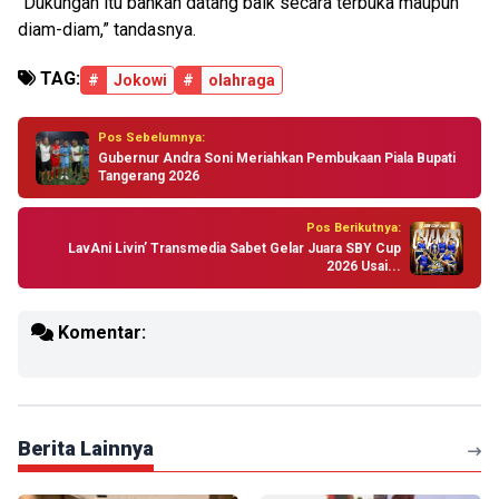
“Dukungan itu bahkan datang baik secara terbuka maupun
diam-diam,” tandasnya.
TAG:
#
Jokowi
#
olahraga
Pos Sebelumnya:
Gubernur Andra Soni Meriahkan Pembukaan Piala Bupati
Tangerang 2026
Pos Berikutnya:
LavAni Livin’ Transmedia Sabet Gelar Juara SBY Cup
2026 Usai...
Komentar:
Berita Lainnya