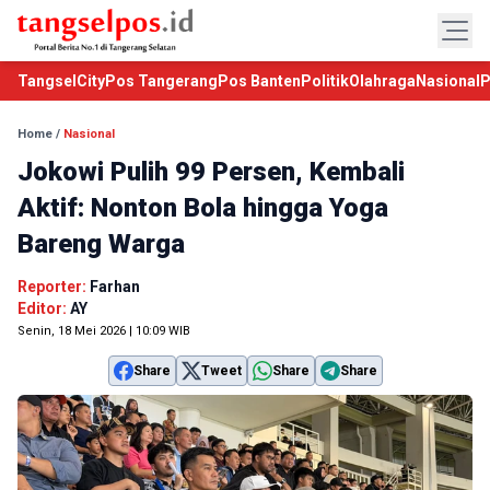
TangselCity
Pos Tangerang
Pos Banten
Politik
Olahraga
Nasional
P
Home
/
Nasional
Jokowi Pulih 99 Persen, Kembali
Aktif: Nonton Bola hingga Yoga
Bareng Warga
Reporter:
Farhan
Editor:
AY
Senin, 18 Mei 2026 | 10:09 WIB
Share
Tweet
Share
Share