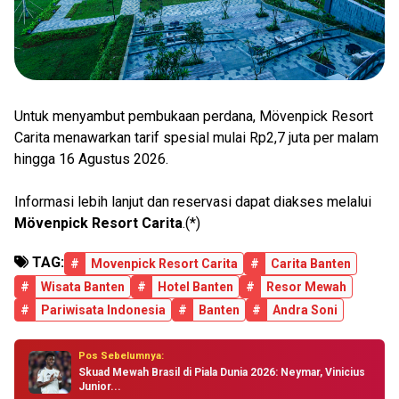
Untuk menyambut pembukaan perdana, Mövenpick Resort
Carita menawarkan tarif spesial mulai Rp2,7 juta per malam
hingga 16 Agustus 2026.
Informasi lebih lanjut dan reservasi dapat diakses melalui
Mövenpick Resort Carita
.(*)
TAG:
#
Movenpick Resort Carita
#
Carita Banten
#
Wisata Banten
#
Hotel Banten
#
Resor Mewah
#
Pariwisata Indonesia
#
Banten
#
Andra Soni
Pos Sebelumnya:
Skuad Mewah Brasil di Piala Dunia 2026: Neymar, Vinicius
Junior...