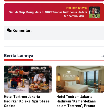
Pos Berikutnya:
Garuda Siap Mengudara di GBK! Timnas Indonesia Hadapi
Mozambik dan...
Komentar:
Berita Lainnya
Hotel Tentrem Jakarta
Hotel Tentrem Jakarta
Hadirkan Koleksi Spirit-Free
Hadirkan “Kemerdekaan
Cocktail
dalam Tentrem”, Promo