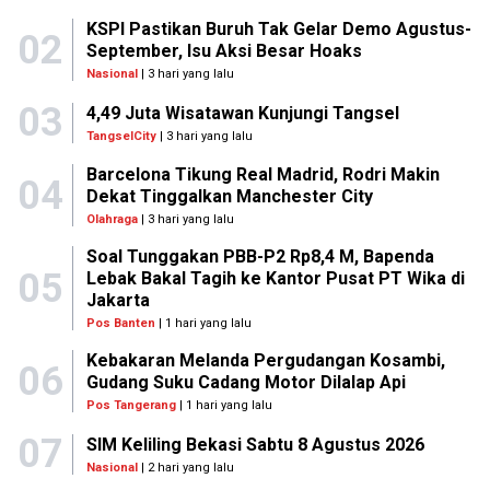
KSPI Pastikan Buruh Tak Gelar Demo Agustus-
02
September, Isu Aksi Besar Hoaks
Nasional
| 3 hari yang lalu
03
4,49 Juta Wisatawan Kunjungi Tangsel
TangselCity
| 3 hari yang lalu
Barcelona Tikung Real Madrid, Rodri Makin
04
Dekat Tinggalkan Manchester City
Olahraga
| 3 hari yang lalu
Soal Tunggakan PBB-P2 Rp8,4 M, Bapenda
05
Lebak Bakal Tagih ke Kantor Pusat PT Wika di
Jakarta
Pos Banten
| 1 hari yang lalu
Kebakaran Melanda Pergudangan Kosambi,
06
Gudang Suku Cadang Motor Dilalap Api
Pos Tangerang
| 1 hari yang lalu
07
SIM Keliling Bekasi Sabtu 8 Agustus 2026
Nasional
| 2 hari yang lalu