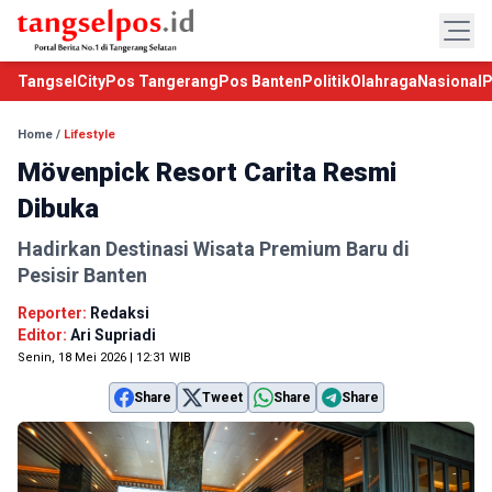
TangselCity
Pos Tangerang
Pos Banten
Politik
Olahraga
Nasional
P
Home
/
Lifestyle
Mövenpick Resort Carita Resmi
Dibuka
Hadirkan Destinasi Wisata Premium Baru di
Pesisir Banten
Reporter:
Redaksi
Editor:
Ari Supriadi
Senin, 18 Mei 2026 | 12:31 WIB
Share
Tweet
Share
Share