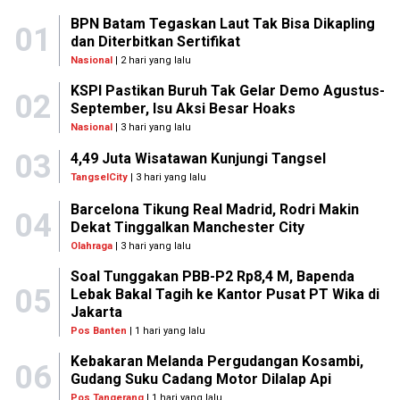
BPN Batam Tegaskan Laut Tak Bisa Dikapling
01
dan Diterbitkan Sertifikat
Nasional
| 2 hari yang lalu
KSPI Pastikan Buruh Tak Gelar Demo Agustus-
02
September, Isu Aksi Besar Hoaks
Nasional
| 3 hari yang lalu
03
4,49 Juta Wisatawan Kunjungi Tangsel
TangselCity
| 3 hari yang lalu
Barcelona Tikung Real Madrid, Rodri Makin
04
Dekat Tinggalkan Manchester City
Olahraga
| 3 hari yang lalu
Soal Tunggakan PBB-P2 Rp8,4 M, Bapenda
05
Lebak Bakal Tagih ke Kantor Pusat PT Wika di
Jakarta
Pos Banten
| 1 hari yang lalu
Kebakaran Melanda Pergudangan Kosambi,
06
Gudang Suku Cadang Motor Dilalap Api
Pos Tangerang
| 1 hari yang lalu