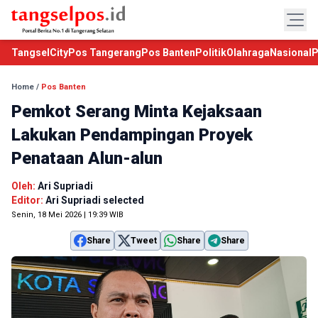
TangselCity
Pos Tangerang
Pos Banten
Politik
Olahraga
Nasional
P
Home
/
Pos Banten
Pemkot Serang Minta Kejaksaan
Lakukan Pendampingan Proyek
Penataan Alun-alun
Oleh:
Ari Supriadi
Editor:
Ari Supriadi selected
Senin, 18 Mei 2026 | 19:39 WIB
Share
Tweet
Share
Share