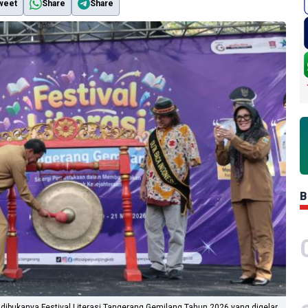
weet
Share
Share
B
ibukanya Festival Literasi Tangerang Gemilang Tahun 2026 yang digelar