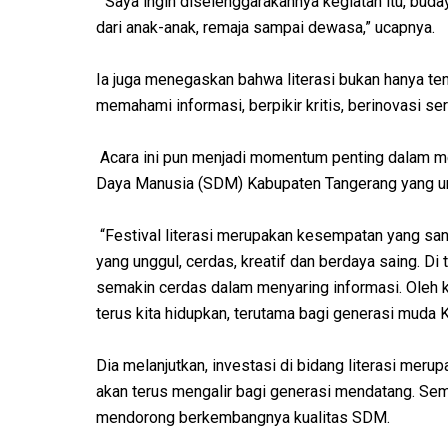
“Saya ingin diselenggarakannya kegiatan itu, buda
dari anak-anak, remaja sampai dewasa,” ucapnya.
Ia juga menegaskan bahwa literasi bukan hanya 
memahami informasi, berpikir kritis, berinovasi s
Acara ini pun menjadi momentum penting dalam 
Daya Manusia (SDM) Kabupaten Tangerang yang ung
“Festival literasi merupakan kesempatan yang s
yang unggul, cerdas, kreatif dan berdaya saing. Di
semakin cerdas dalam menyaring informasi. Oleh
terus kita hidupkan, terutama bagi generasi muda 
Dia melanjutkan, investasi di bidang literasi meru
akan terus mengalir bagi generasi mendatang. Sema
mendorong berkembangnya kualitas SDM.