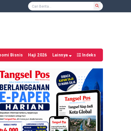
nomi Bisnis
Haji 2026
Lainnya
Indeks