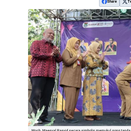
Share
T
Moch. Maesyal Rasyid secara simbolis memukul gong tanda d