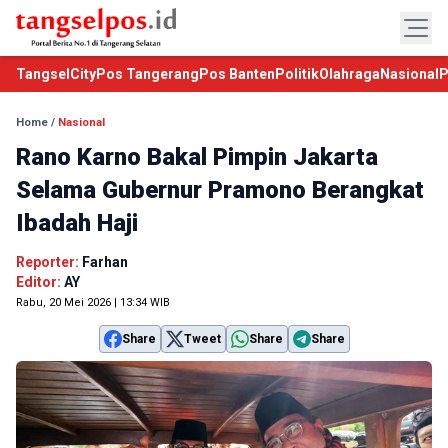
TangselCity
Pos Tangerang
Pos Banten
Politik
Olahraga
Nasional
P
Home
/
Nasional
Rano Karno Bakal Pimpin Jakarta
Selama Gubernur Pramono Berangkat
Ibadah Haji
Reporter:
Farhan
Editor:
AY
Rabu, 20 Mei 2026 | 13:34 WIB
Share
Tweet
Share
Share