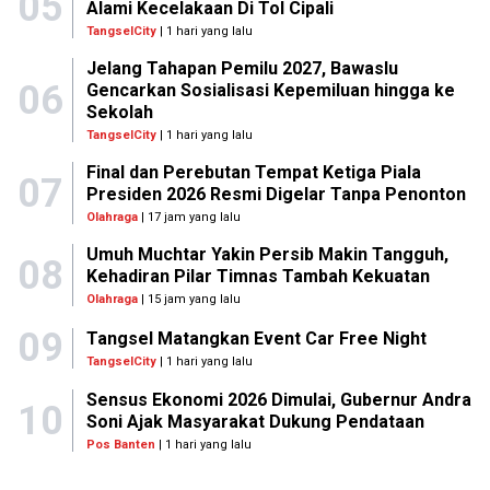
05
Alami Kecelakaan Di Tol Cipali
TangselCity
| 1 hari yang lalu
Jelang Tahapan Pemilu 2027, Bawaslu
06
Gencarkan Sosialisasi Kepemiluan hingga ke
Sekolah
TangselCity
| 1 hari yang lalu
Final dan Perebutan Tempat Ketiga Piala
07
Presiden 2026 Resmi Digelar Tanpa Penonton
Olahraga
| 17 jam yang lalu
Umuh Muchtar Yakin Persib Makin Tangguh,
08
Kehadiran Pilar Timnas Tambah Kekuatan
Olahraga
| 15 jam yang lalu
09
Tangsel Matangkan Event Car Free Night
TangselCity
| 1 hari yang lalu
Sensus Ekonomi 2026 Dimulai, Gubernur Andra
10
Soni Ajak Masyarakat Dukung Pendataan
Pos Banten
| 1 hari yang lalu