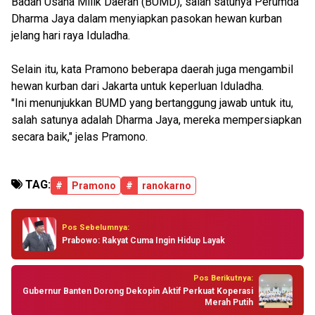
Badan Usaha Milik Daerah (BUMD), salah satunya Perumda
Dharma Jaya dalam menyiapkan pasokan hewan kurban
jelang hari raya Iduladha.
Selain itu, kata Pramono beberapa daerah juga mengambil
hewan kurban dari Jakarta untuk keperluan Iduladha.
"Ini menunjukkan BUMD yang bertanggung jawab untuk itu,
salah satunya adalah Dharma Jaya, mereka mempersiapkan
secara baik," jelas Pramono.
TAG:
#
Pramono
#
ranokarno
Pos Sebelumnya:
Prabowo: Rakyat Cuma Ingin Hidup Layak
Pos Berikutnya:
Gubernur Banten Dorong Dekopin Aktif Perkuat Koperasi
Merah Putih