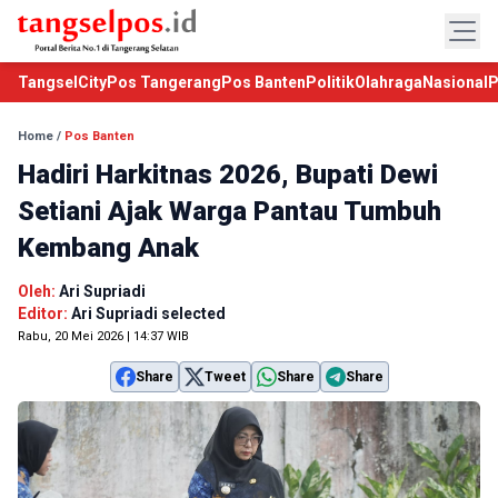
TangselCity
Pos Tangerang
Pos Banten
Politik
Olahraga
Nasional
P
Home
/
Pos Banten
Hadiri Harkitnas 2026, Bupati Dewi
Setiani Ajak Warga Pantau Tumbuh
Kembang Anak
Oleh:
Ari Supriadi
Editor:
Ari Supriadi selected
Rabu, 20 Mei 2026 | 14:37 WIB
Share
Tweet
Share
Share