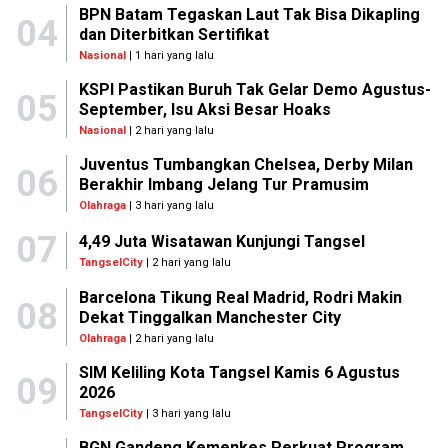
BPN Batam Tegaskan Laut Tak Bisa Dikapling
04
dan Diterbitkan Sertifikat
Nasional
| 1 hari yang lalu
KSPI Pastikan Buruh Tak Gelar Demo Agustus-
05
September, Isu Aksi Besar Hoaks
Nasional
| 2 hari yang lalu
Juventus Tumbangkan Chelsea, Derby Milan
06
Berakhir Imbang Jelang Tur Pramusim
Olahraga
| 3 hari yang lalu
07
4,49 Juta Wisatawan Kunjungi Tangsel
TangselCity
| 2 hari yang lalu
Barcelona Tikung Real Madrid, Rodri Makin
08
Dekat Tinggalkan Manchester City
Olahraga
| 2 hari yang lalu
SIM Keliling Kota Tangsel Kamis 6 Agustus
09
2026
TangselCity
| 3 hari yang lalu
BGN Gandeng Kemenkes Perkuat Program