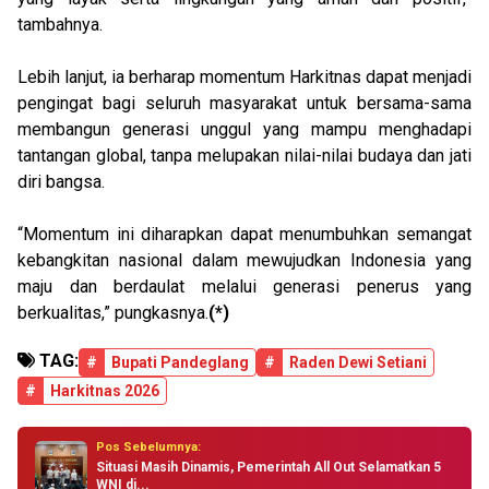
tambahnya.
Lebih lanjut, ia berharap momentum Harkitnas dapat menjadi
pengingat bagi seluruh masyarakat untuk bersama-sama
membangun generasi unggul yang mampu menghadapi
tantangan global, tanpa melupakan nilai-nilai budaya dan jati
diri bangsa.
“Momentum ini diharapkan dapat menumbuhkan semangat
kebangkitan nasional dalam mewujudkan Indonesia yang
maju dan berdaulat melalui generasi penerus yang
berkualitas,” pungkasnya.
(*)
TAG:
#
Bupati Pandeglang
#
Raden Dewi Setiani
#
Harkitnas 2026
Pos Sebelumnya:
Situasi Masih Dinamis, Pemerintah All Out Selamatkan 5
WNI di...