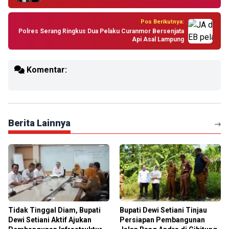
Pos Berikutnya:
Polres Serang Ringkus Dua Pelaku Curanmor Bersenjata
Api Asal Lampung
Komentar:
Berita Lainnya
Tidak Tinggal Diam, Bupati
Bupati Dewi Setiani Tinjau
Dewi Setiani Aktif Ajukan
Persiapan Pembangunan