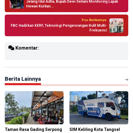
Jelang Idul Adha, Bupati Dewi Setiani Monitoring Lapak
Hewan Kurban...
Pos Berikutnya:
FBC Hadirkan XERF, Teknologi Pengencangan Kulit Multi-
Frekuensi
Komentar:
Berita Lainnya
Taman Rasa Gading Serpong
SIM Keliling Kota Tangsel