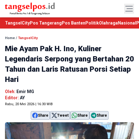
TangselCity
Pos Tangerang
Pos Banten
Politik
Olahraga
Nasional
P
Home
/
TangselCity
Mie Ayam Pak H. Ino, Kuliner
Legendaris Serpong yang Bertahan 20
Tahun dan Laris Ratusan Porsi Setiap
Hari
Oleh:
Emir MG
Editor:
AY
Rabu, 20 Mei 2026 | 16:30 WIB
Share
Tweet
Share
Share