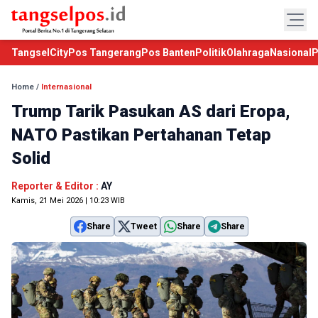
TangselCity
Pos Tangerang
Pos Banten
Politik
Olahraga
Nasional
P
Home
/
Internasional
Trump Tarik Pasukan AS dari Eropa,
NATO Pastikan Pertahanan Tetap
Solid
Reporter & Editor :
AY
Kamis, 21 Mei 2026 | 10:23 WIB
Share
Tweet
Share
Share