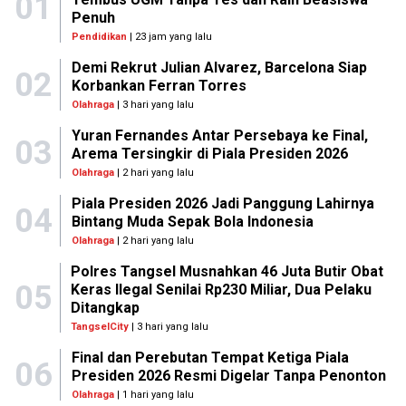
01
Penuh
Pendidikan
| 23 jam yang lalu
Demi Rekrut Julian Alvarez, Barcelona Siap
02
Korbankan Ferran Torres
Olahraga
| 3 hari yang lalu
Yuran Fernandes Antar Persebaya ke Final,
03
Arema Tersingkir di Piala Presiden 2026
Olahraga
| 2 hari yang lalu
Piala Presiden 2026 Jadi Panggung Lahirnya
04
Bintang Muda Sepak Bola Indonesia
Olahraga
| 2 hari yang lalu
Polres Tangsel Musnahkan 46 Juta Butir Obat
05
Keras Ilegal Senilai Rp230 Miliar, Dua Pelaku
Ditangkap
TangselCity
| 3 hari yang lalu
Final dan Perebutan Tempat Ketiga Piala
06
Presiden 2026 Resmi Digelar Tanpa Penonton
Olahraga
| 1 hari yang lalu