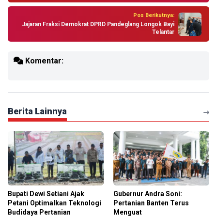
Pos Berikutnya:
Jajaran Fraksi Demokrat DPRD Pandeglang Longok Bayi
Telantar
Komentar:
Berita Lainnya
Bupati Dewi Setiani Ajak
Gubernur Andra Soni:
Petani Optimalkan Teknologi
Pertanian Banten Terus
Budidaya Pertanian
Menguat