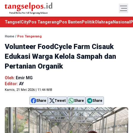
TangselCity
Pos Tangerang
Pos Banten
Politik
Olahraga
Nasional
P
Home
/
Pos Tangerang
Volunteer FoodCycle Farm Cisauk
Edukasi Warga Kelola Sampah dan
Pertanian Organik
Oleh:
Emir MG
Editor:
AY
Kamis, 21 Mei 2026 | 11:44 WIB
Share
Tweet
Share
Share