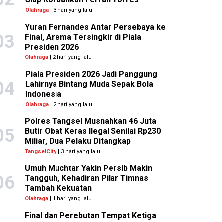
Olahraga
| 3 hari yang lalu
Yuran Fernandes Antar Persebaya ke
03
Final, Arema Tersingkir di Piala
Presiden 2026
Olahraga
| 2 hari yang lalu
Piala Presiden 2026 Jadi Panggung
04
Lahirnya Bintang Muda Sepak Bola
Indonesia
Olahraga
| 2 hari yang lalu
Polres Tangsel Musnahkan 46 Juta
05
Butir Obat Keras Ilegal Senilai Rp230
Miliar, Dua Pelaku Ditangkap
TangselCity
| 3 hari yang lalu
Umuh Muchtar Yakin Persib Makin
06
Tangguh, Kehadiran Pilar Timnas
Tambah Kekuatan
Olahraga
| 1 hari yang lalu
Final dan Perebutan Tempat Ketiga