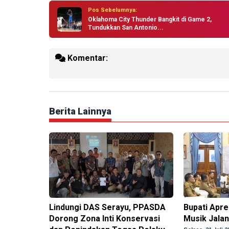
Pos Sebelumnya:
Oklahoma City Thunder Bangkit di Game 2,
Tundukkan San Antonio...
Komentar:
Berita Lainnya
Lindungi DAS Serayu, PPASDA
Bupati Apre
Dorong Zona Inti Konservasi
Musik Jala