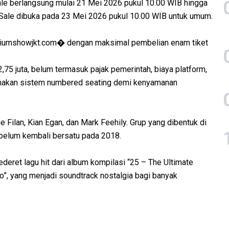
sale berlangsung mulai 21 Mei 2026 pukul 10.00 WIB hingga
Sale dibuka pada 23 Mei 2026 pukul 10.00 WIB untuk umum.
tadiumshowjkt.com⁠� dengan maksimal pembelian enam tiket
,75 juta, belum termasuk pajak pemerintah, biaya platform,
gunakan sistem numbered seating demi kenyamanan
e Filan, Kian Egan, dan Mark Feehily. Grup yang dibentuk di
belum kembali bersatu pada 2018.
eret lagu hit dari album kompilasi “25 – The Ultimate
Go”, yang menjadi soundtrack nostalgia bagi banyak