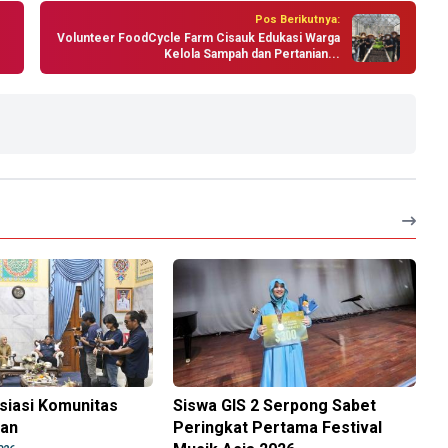
Pos Berikutnya:
Volunteer FoodCycle Farm Cisauk Edukasi Warga
Kelola Sampah dan Pertanian...
siasi Komunitas
Siswa GIS 2 Serpong Sabet
nan
Peringkat Pertama Festival