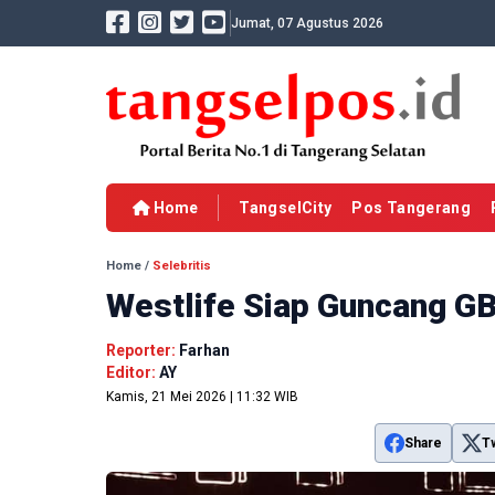
Jumat, 07 Agustus 2026
Home
TangselCity
Pos Tangerang
Home
/
Selebritis
Westlife Siap Guncang GB
Reporter:
Farhan
Editor:
AY
Kamis, 21 Mei 2026 | 11:32 WIB
Share
T