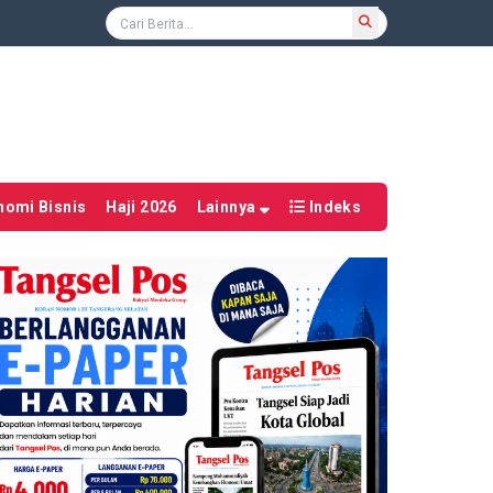
nomi Bisnis
Haji 2026
Lainnya
Indeks