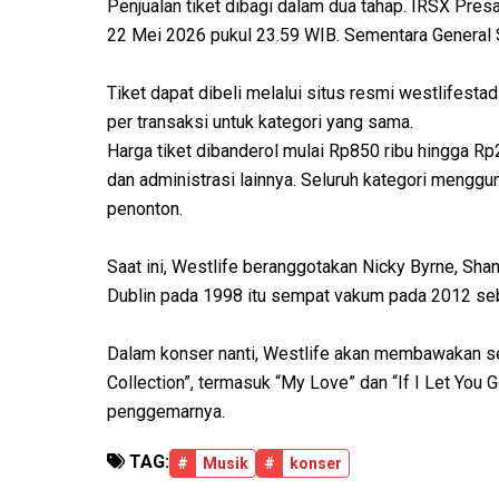
Penjualan tiket dibagi dalam dua tahap. IRSX Pre
22 Mei 2026 pukul 23.59 WIB. Sementara General 
Tiket dapat dibeli melalui situs resmi westlifes
per transaksi untuk kategori yang sama.
Harga tiket dibanderol mulai Rp850 ribu hingga Rp2
dan administrasi lainnya. Seluruh kategori meng
penonton.
Saat ini, Westlife beranggotakan Nicky Byrne, Shan
Dublin pada 1998 itu sempat vakum pada 2012 se
Dalam konser nanti, Westlife akan membawakan sed
Collection”, termasuk “My Love” dan “If I Let You 
penggemarnya.
TAG:
#
Musik
#
konser