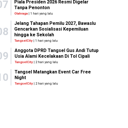
07
Piala Presiden 2026 Resmi Digelar
Tanpa Penonton
Olahraga
| 1 hari yang lalu
Jelang Tahapan Pemilu 2027, Bawaslu
08
Gencarkan Sosialisasi Kepemiluan
hingga ke Sekolah
TangselCity
| 1 hari yang lalu
Anggota DPRD Tangsel Gus Andi Tutup
09
Usia Alami Kecelakaan Di Tol Cipali
TangselCity
| 2 hari yang lalu
Tangsel Matangkan Event Car Free
10
Night
TangselCity
| 2 hari yang lalu