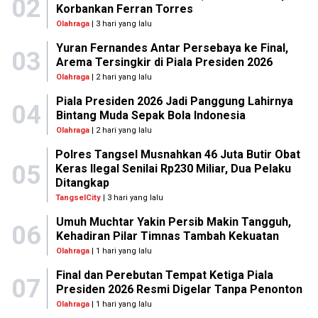
02
Korbankan Ferran Torres
Olahraga
| 3 hari yang lalu
Yuran Fernandes Antar Persebaya ke Final,
03
Arema Tersingkir di Piala Presiden 2026
Olahraga
| 2 hari yang lalu
Piala Presiden 2026 Jadi Panggung Lahirnya
04
Bintang Muda Sepak Bola Indonesia
Olahraga
| 2 hari yang lalu
Polres Tangsel Musnahkan 46 Juta Butir Obat
05
Keras Ilegal Senilai Rp230 Miliar, Dua Pelaku
Ditangkap
TangselCity
| 3 hari yang lalu
Umuh Muchtar Yakin Persib Makin Tangguh,
06
Kehadiran Pilar Timnas Tambah Kekuatan
Olahraga
| 1 hari yang lalu
Final dan Perebutan Tempat Ketiga Piala
07
Presiden 2026 Resmi Digelar Tanpa Penonton
Olahraga
| 1 hari yang lalu