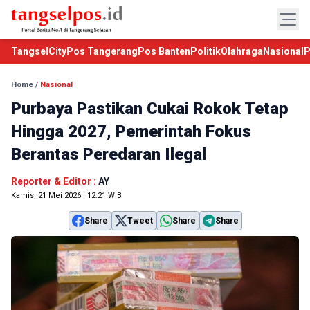
TangselCity
Pos Tangerang
Pos Banten
Politik
Olahraga
Nasional
P
Home
/
Nasional
Purbaya Pastikan Cukai Rokok Tetap
Hingga 2027, Pemerintah Fokus
Berantas Peredaran Ilegal
Reporter & Editor :
AY
Kamis, 21 Mei 2026 | 12:21 WIB
Share
Tweet
Share
Share