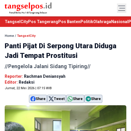
TangselCity
Pos Tangerang
Pos Banten
Politik
Olahraga
Nasional
P
Home
/
TangselCity
Panti Pijat Di Serpong Utara Diduga
Jadi Tempat Prostitusi
//Pengelola Jalani Sidang Tipiring//
Reporter:
Rachman Deniansyah
Editor:
Redaksi
Jumat, 22 Mei 2026 | 07:15 WIB
Share
Tweet
Share
Share