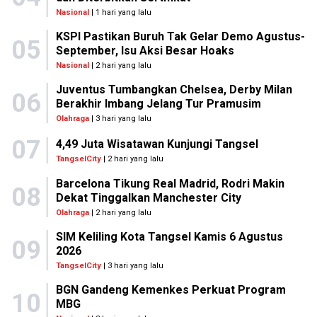
Nasional
| 1 hari yang lalu
KSPI Pastikan Buruh Tak Gelar Demo Agustus-
05
September, Isu Aksi Besar Hoaks
Nasional
| 2 hari yang lalu
Juventus Tumbangkan Chelsea, Derby Milan
06
Berakhir Imbang Jelang Tur Pramusim
Olahraga
| 3 hari yang lalu
07
4,49 Juta Wisatawan Kunjungi Tangsel
TangselCity
| 2 hari yang lalu
Barcelona Tikung Real Madrid, Rodri Makin
08
Dekat Tinggalkan Manchester City
Olahraga
| 2 hari yang lalu
SIM Keliling Kota Tangsel Kamis 6 Agustus
09
2026
TangselCity
| 3 hari yang lalu
BGN Gandeng Kemenkes Perkuat Program
10
MBG