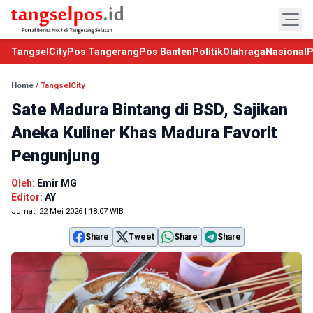
TangselCity
Pos Tangerang
Pos Banten
Politik
Olahraga
Nasional
P
Home
/
TangselCity
Sate Madura Bintang di BSD, Sajikan
Aneka Kuliner Khas Madura Favorit
Pengunjung
Oleh:
Emir MG
Editor:
AY
Jumat, 22 Mei 2026 | 18:07 WIB
Share
Tweet
Share
Share