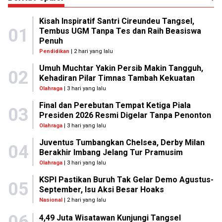
Kisah Inspiratif Santri Cireundeu Tangsel,
01
Tembus UGM Tanpa Tes dan Raih Beasiswa
Penuh
Pendidikan
| 2 hari yang lalu
Umuh Muchtar Yakin Persib Makin Tangguh,
02
Kehadiran Pilar Timnas Tambah Kekuatan
Olahraga
| 3 hari yang lalu
Final dan Perebutan Tempat Ketiga Piala
03
Presiden 2026 Resmi Digelar Tanpa Penonton
Olahraga
| 3 hari yang lalu
Juventus Tumbangkan Chelsea, Derby Milan
04
Berakhir Imbang Jelang Tur Pramusim
Olahraga
| 3 hari yang lalu
KSPI Pastikan Buruh Tak Gelar Demo Agustus-
05
September, Isu Aksi Besar Hoaks
Nasional
| 2 hari yang lalu
4,49 Juta Wisatawan Kunjungi Tangsel