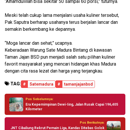
“Alhamdulillah bisa sekitar 50 sampai 60 porsi,” tuturnya.
Meski telah cukup lama menjalani usaha kuliner tersebut,
Pak Saputra berharap usahanya terus berjalan lancar dan
semakin berkembang ke depannya.
“Moga lancar dan sehat,” ucapnya.
Keberadaan Warung Sate Madura Bintang di kawasan
Taman Jajan BSD pun menjadi salah satu pilihan kuliner
favorit masyarakat yang mencari hidangan khas Madura
dengan cita rasa lezat dan harga yang terjangkau.
TAG:
#
Satemadura
#
tamanjajanbsd
Pos Sebelumnya:
Era Kepemimpinan Dewi-Iing, Jalan Rusak Capai 196,405
Kilometer
Pos Berikutnya:
JNT Cibaliung Rekrut Pemain Liga, Kandas Ditebas Golok