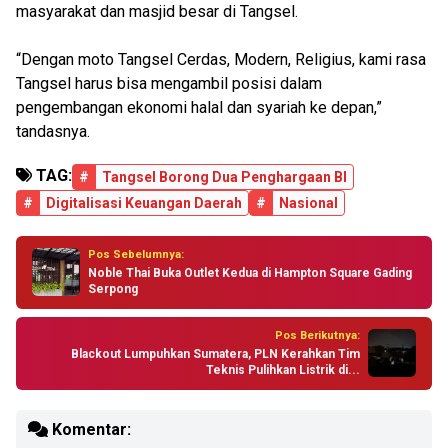
masyarakat dan masjid besar di Tangsel.
“Dengan moto Tangsel Cerdas, Modern, Religius, kami rasa
Tangsel harus bisa mengambil posisi dalam
pengembangan ekonomi halal dan syariah ke depan,”
tandasnya.
TAG:
#
Tangsel Borong Dua Penghargaan BI
#
Digitalisasi Keuangan Daerah
#
Nasional
Pos Sebelumnya:
Noble Thai Buka Outlet Kedua di Hampton Square Gading
Serpong
Pos Berikutnya:
Blackout Lumpuhkan Sumatera, PLN Kerahkan Tim
Teknis Pulihkan Listrik di...
Komentar: