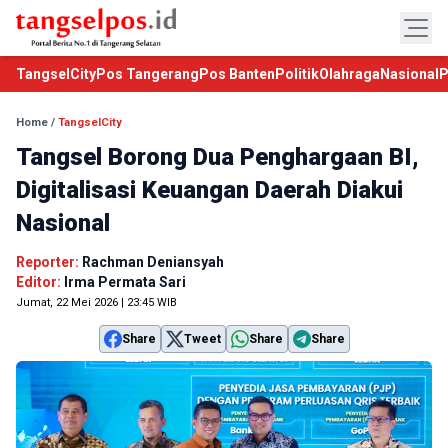
TangselCity
Pos Tangerang
Pos Banten
Politik
Olahraga
Nasional
P
Home
/
TangselCity
Tangsel Borong Dua Penghargaan BI,
Digitalisasi Keuangan Daerah Diakui
Nasional
Reporter:
Rachman Deniansyah
Editor:
Irma Permata Sari
Jumat, 22 Mei 2026 | 23:45 WIB
Share
Tweet
Share
Share