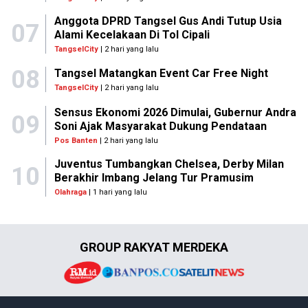
Anggota DPRD Tangsel Gus Andi Tutup Usia
07
Alami Kecelakaan Di Tol Cipali
TangselCity
| 2 hari yang lalu
08
Tangsel Matangkan Event Car Free Night
TangselCity
| 2 hari yang lalu
Sensus Ekonomi 2026 Dimulai, Gubernur Andra
09
Soni Ajak Masyarakat Dukung Pendataan
Pos Banten
| 2 hari yang lalu
Juventus Tumbangkan Chelsea, Derby Milan
10
Berakhir Imbang Jelang Tur Pramusim
Olahraga
| 1 hari yang lalu
GROUP RAKYAT MERDEKA