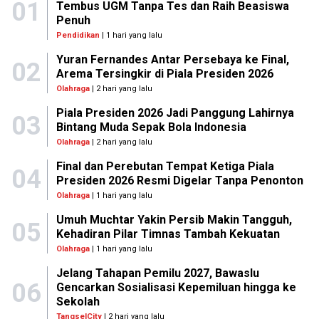
01
Tembus UGM Tanpa Tes dan Raih Beasiswa
Penuh
Pendidikan
| 1 hari yang lalu
Yuran Fernandes Antar Persebaya ke Final,
02
Arema Tersingkir di Piala Presiden 2026
Olahraga
| 2 hari yang lalu
Piala Presiden 2026 Jadi Panggung Lahirnya
03
Bintang Muda Sepak Bola Indonesia
Olahraga
| 2 hari yang lalu
Final dan Perebutan Tempat Ketiga Piala
04
Presiden 2026 Resmi Digelar Tanpa Penonton
Olahraga
| 1 hari yang lalu
Umuh Muchtar Yakin Persib Makin Tangguh,
05
Kehadiran Pilar Timnas Tambah Kekuatan
Olahraga
| 1 hari yang lalu
Jelang Tahapan Pemilu 2027, Bawaslu
06
Gencarkan Sosialisasi Kepemiluan hingga ke
Sekolah
TangselCity
| 2 hari yang lalu