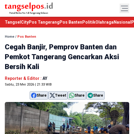
TangselCity
Pos Tangerang
Pos Banten
Politik
Olahraga
Nasional
P
Home
/
Pos Banten
Cegah Banjir, Pemprov Banten dan
Pemkot Tangerang Gencarkan Aksi
Bersih Kali
Reporter & Editor :
AY
Sabtu, 23 Mei 2026 | 21:33 WIB
Share
Tweet
Share
Share