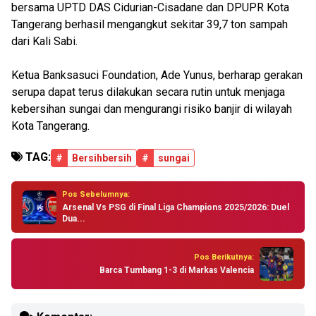
bersama UPTD DAS Cidurian-Cisadane dan DPUPR Kota
Tangerang berhasil mengangkut sekitar 39,7 ton sampah
dari Kali Sabi.
Ketua Banksasuci Foundation, Ade Yunus, berharap gerakan
serupa dapat terus dilakukan secara rutin untuk menjaga
kebersihan sungai dan mengurangi risiko banjir di wilayah
Kota Tangerang.
TAG:
#
Bersihbersih
#
sungai
Pos Sebelumnya:
Arsenal Vs PSG di Final Liga Champions 2025/2026: Duel
Dua...
Pos Berikutnya:
Barca Tumbang 1-3 di Markas Valencia