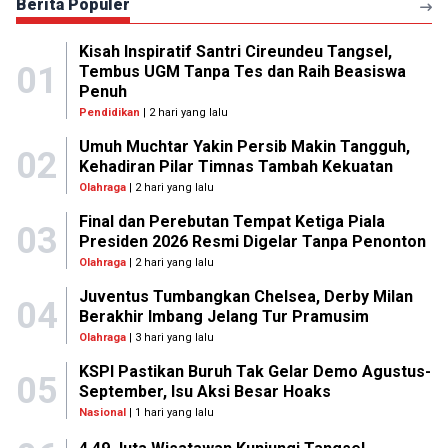
Berita Populer
Kisah Inspiratif Santri Cireundeu Tangsel,
01
Tembus UGM Tanpa Tes dan Raih Beasiswa
Penuh
Pendidikan
| 2 hari yang lalu
Umuh Muchtar Yakin Persib Makin Tangguh,
02
Kehadiran Pilar Timnas Tambah Kekuatan
Olahraga
| 2 hari yang lalu
Final dan Perebutan Tempat Ketiga Piala
03
Presiden 2026 Resmi Digelar Tanpa Penonton
Olahraga
| 2 hari yang lalu
Juventus Tumbangkan Chelsea, Derby Milan
04
Berakhir Imbang Jelang Tur Pramusim
Olahraga
| 3 hari yang lalu
KSPI Pastikan Buruh Tak Gelar Demo Agustus-
05
September, Isu Aksi Besar Hoaks
Nasional
| 1 hari yang lalu