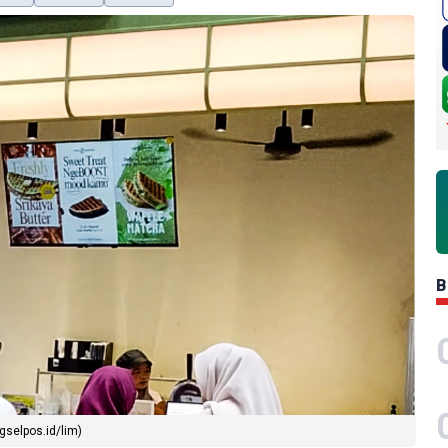
B
gselpos.id/lim)