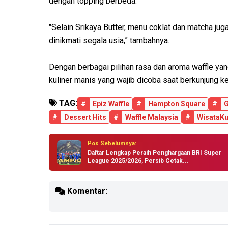
dengan topping berbeda.
"Selain Srikaya Butter, menu coklat dan matcha ju
dinikmati segala usia,” tambahnya.
Dengan berbagai pilihan rasa dan aroma waffle yan
kuliner manis yang wajib dicoba saat berkunjung 
TAG:
#
Epiz Waffle
#
Hampton Square
#
G
#
Dessert Hits
#
Waffle Malaysia
#
WisataKu
Pos Sebelumnya:
Daftar Lengkap Peraih Penghargaan BRI Super
League 2025/2026, Persib Cetak...
Komentar: