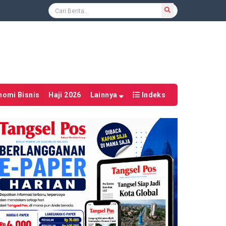
nomi Bisnis
Haji 2026
Lainnya
Indeks