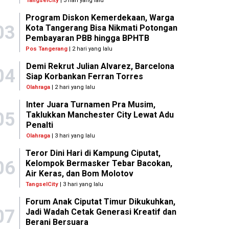
TangselCity
| 3 hari yang lalu
Program Diskon Kemerdekaan, Warga
03
Kota Tangerang Bisa Nikmati Potongan
Pembayaran PBB hingga BPHTB
Pos Tangerang
| 2 hari yang lalu
Demi Rekrut Julian Alvarez, Barcelona
04
Siap Korbankan Ferran Torres
Olahraga
| 2 hari yang lalu
Inter Juara Turnamen Pra Musim,
05
Taklukkan Manchester City Lewat Adu
Penalti
Olahraga
| 3 hari yang lalu
Teror Dini Hari di Kampung Ciputat,
06
Kelompok Bermasker Tebar Bacokan,
Air Keras, dan Bom Molotov
TangselCity
| 3 hari yang lalu
Forum Anak Ciputat Timur Dikukuhkan,
07
Jadi Wadah Cetak Generasi Kreatif dan
Berani Bersuara