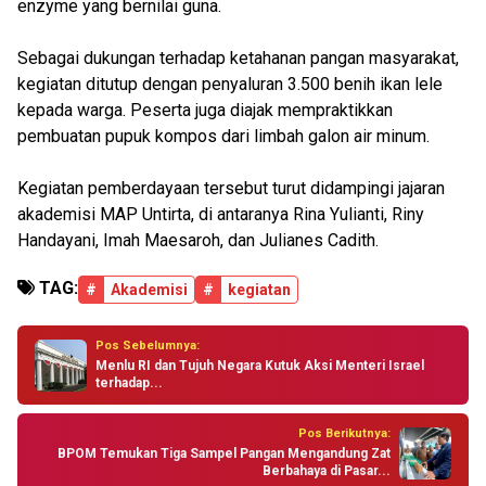
enzyme yang bernilai guna.
Sebagai dukungan terhadap ketahanan pangan masyarakat,
kegiatan ditutup dengan penyaluran 3.500 benih ikan lele
kepada warga. Peserta juga diajak mempraktikkan
pembuatan pupuk kompos dari limbah galon air minum.
Kegiatan pemberdayaan tersebut turut didampingi jajaran
akademisi MAP Untirta, di antaranya Rina Yulianti, Riny
Handayani, Imah Maesaroh, dan Julianes Cadith.
TAG:
#
Akademisi
#
kegiatan
Pos Sebelumnya:
Menlu RI dan Tujuh Negara Kutuk Aksi Menteri Israel
terhadap...
Pos Berikutnya:
BPOM Temukan Tiga Sampel Pangan Mengandung Zat
Berbahaya di Pasar...