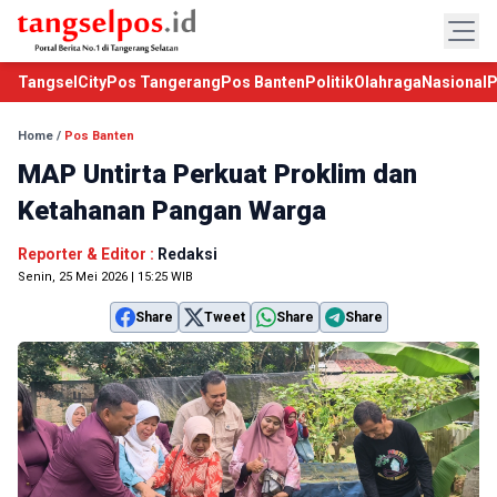
TangselCity
Pos Tangerang
Pos Banten
Politik
Olahraga
Nasional
P
Home
/
Pos Banten
MAP Untirta Perkuat Proklim dan
Ketahanan Pangan Warga
Reporter & Editor :
Redaksi
Senin, 25 Mei 2026 | 15:25 WIB
Share
Tweet
Share
Share