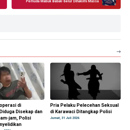
Pemuda Mabuk Babak-belur Dihakimi Massa
perasi di
Pria Pelaku Pelecehan Seksual
Diduga Disekap dan
di Karawaci Ditangkap Polisi
jam-jam, Polisi
Jumat, 31 Juli 2026
nyelidikan