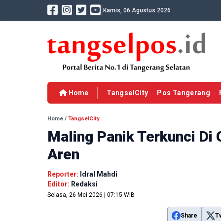
Kamis, 06 Agustus 2026
Home
TangselCity
Pos Tangerang
Home
/
TangselCity
Maling Panik Terkunci Di
Aren
Reporter:
Idral Mahdi
Editor:
Redaksi
Selasa, 26 Mei 2026 | 07:15 WIB
Share
T