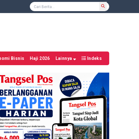
nomi Bisnis
Haji 2026
Lainnya
Indeks