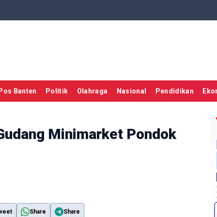
Pos Banten
Politik
Olahraga
Nasional
Pendidikan
Eko
 Gudang Minimarket Pondok
weet
Share
Share