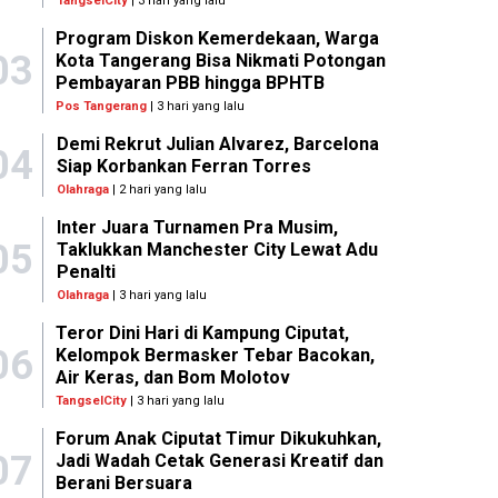
TangselCity
| 3 hari yang lalu
Program Diskon Kemerdekaan, Warga
03
Kota Tangerang Bisa Nikmati Potongan
Pembayaran PBB hingga BPHTB
Pos Tangerang
| 3 hari yang lalu
Demi Rekrut Julian Alvarez, Barcelona
04
Siap Korbankan Ferran Torres
Olahraga
| 2 hari yang lalu
Inter Juara Turnamen Pra Musim,
05
Taklukkan Manchester City Lewat Adu
Penalti
Olahraga
| 3 hari yang lalu
Teror Dini Hari di Kampung Ciputat,
06
Kelompok Bermasker Tebar Bacokan,
Air Keras, dan Bom Molotov
TangselCity
| 3 hari yang lalu
Forum Anak Ciputat Timur Dikukuhkan,
07
Jadi Wadah Cetak Generasi Kreatif dan
Berani Bersuara