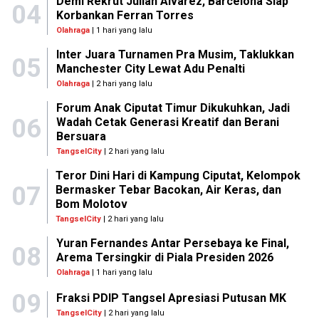
Demi Rekrut Julian Alvarez, Barcelona Siap
04
Korbankan Ferran Torres
Olahraga
| 1 hari yang lalu
Inter Juara Turnamen Pra Musim, Taklukkan
05
Manchester City Lewat Adu Penalti
Olahraga
| 2 hari yang lalu
Forum Anak Ciputat Timur Dikukuhkan, Jadi
06
Wadah Cetak Generasi Kreatif dan Berani
Bersuara
TangselCity
| 2 hari yang lalu
Teror Dini Hari di Kampung Ciputat, Kelompok
07
Bermasker Tebar Bacokan, Air Keras, dan
Bom Molotov
TangselCity
| 2 hari yang lalu
Yuran Fernandes Antar Persebaya ke Final,
08
Arema Tersingkir di Piala Presiden 2026
Olahraga
| 1 hari yang lalu
09
Fraksi PDIP Tangsel Apresiasi Putusan MK
TangselCity
| 2 hari yang lalu