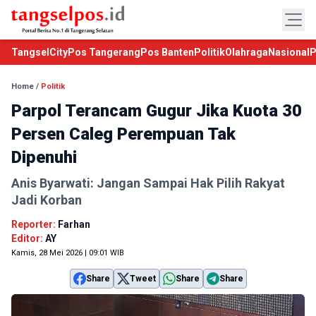
TangselCity
Pos Tangerang
Pos Banten
Politik
Olahraga
Nasional
P
Home
/
Politik
Parpol Terancam Gugur Jika Kuota 30
Persen Caleg Perempuan Tak
Dipenuhi
Anis Byarwati: Jangan Sampai Hak Pilih Rakyat
Jadi Korban
Reporter:
Farhan
Editor:
AY
Kamis, 28 Mei 2026 | 09:01 WIB
Share
Tweet
Share
Share