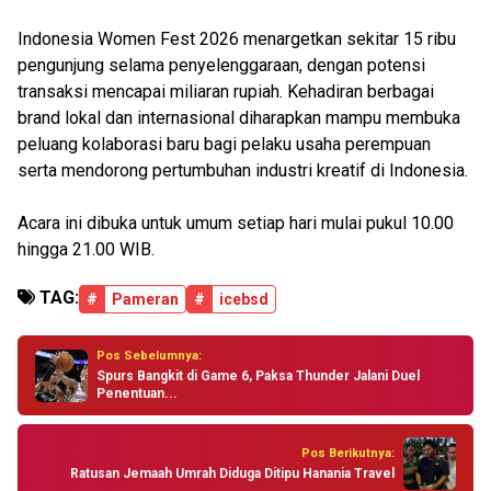
Indonesia Women Fest 2026 menargetkan sekitar 15 ribu
pengunjung selama penyelenggaraan, dengan potensi
transaksi mencapai miliaran rupiah. Kehadiran berbagai
brand lokal dan internasional diharapkan mampu membuka
peluang kolaborasi baru bagi pelaku usaha perempuan
serta mendorong pertumbuhan industri kreatif di Indonesia.
Acara ini dibuka untuk umum setiap hari mulai pukul 10.00
hingga 21.00 WIB.
TAG:
#
Pameran
#
icebsd
Pos Sebelumnya:
Spurs Bangkit di Game 6, Paksa Thunder Jalani Duel
Penentuan...
Pos Berikutnya:
Ratusan Jemaah Umrah Diduga Ditipu Hanania Travel