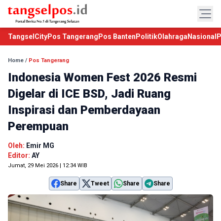
TangselCity
Pos Tangerang
Pos Banten
Politik
Olahraga
Nasional
P
Home
/
Pos Tangerang
Indonesia Women Fest 2026 Resmi
Digelar di ICE BSD, Jadi Ruang
Inspirasi dan Pemberdayaan
Perempuan
Oleh:
Emir MG
Editor:
AY
Jumat, 29 Mei 2026 | 12:34 WIB
Share
Tweet
Share
Share