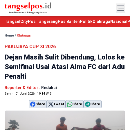
TangselCity
Pos Tangerang
Pos Banten
Politik
Olahraga
Nasional
P
Home
/
Olahraga
PAKUJAYA CUP XI 2026
Dejan Masih Sulit Dibendung, Lolos ke
Semifinal Usai Atasi Alma FC dari Adu
Penalti
Reporter & Editor :
Redaksi
Senin, 01 Juni 2026 | 19:14 WIB
Share
Tweet
Share
Share