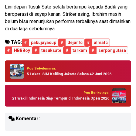
Lini depan Tusuk Sate selalu bertumpu kepada Badik yang
beroperasi di sayap kanan. Striker asing, Ibrahim masih
belum bisa menunjukan performa terbaiknya saat dimainkan
di dua laga sebelumnya.
TAG:
#
pakujayacup
#
dejanfc
#
almafc
#
HBBBoy
#
tusuksate
#
tarkam
#
serpongutara
Pos Sebelumnya:
5 Lokasi SIM Keliling Jakarta Selasa 42 Juni 2026
Pos Berikutnya:
21 Wakil Indonesia Siap Tempur di Indonesia Open 2026
Komentar: