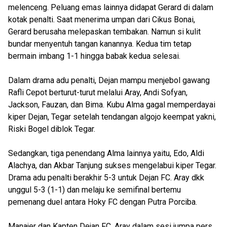
melenceng. Peluang emas lainnya didapat Gerard di dalam
kotak penalti. Saat menerima umpan dari Cikus Bonai,
Gerard berusaha melepaskan tembakan. Namun si kulit
bundar menyentuh tangan kanannya. Kedua tim tetap
bermain imbang 1-1 hingga babak kedua selesai.
Dalam drama adu penalti, Dejan mampu menjebol gawang
Rafli Cepot berturut-turut melalui Aray, Andi Sofyan,
Jackson, Fauzan, dan Bima. Kubu Alma gagal memperdayai
kiper Dejan, Tegar setelah tendangan algojo keempat yakni,
Riski Bogel diblok Tegar.
Sedangkan, tiga penendang Alma lainnya yaitu, Edo, Aldi
Alachya, dan Akbar Tanjung sukses mengelabui kiper Tegar.
Drama adu penalti berakhir 5-3 untuk Dejan FC. Aray dkk
unggul 5-3 (1-1) dan melaju ke semifinal bertemu
pemenang duel antara Hoky FC dengan Putra Porciba.
Manajer dan Kapten Dejan FC, Aray dalam sesi jumpa pers