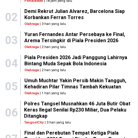
Pendidikan
| 18 jam yang lalu
Demi Rekrut Julian Alvarez, Barcelona Siap
02
Korbankan Ferran Torres
Olahraga
| 3 hari yang lalu
Yuran Fernandes Antar Persebaya ke Final,
03
Arema Tersingkir di Piala Presiden 2026
Olahraga
| 2 hari yang lalu
Piala Presiden 2026 Jadi Panggung Lahirnya
04
Bintang Muda Sepak Bola Indonesia
Olahraga
| 2 hari yang lalu
Umuh Muchtar Yakin Persib Makin Tangguh,
05
Kehadiran Pilar Timnas Tambah Kekuatan
Olahraga
| 1 hari yang lalu
Polres Tangsel Musnahkan 46 Juta Butir Obat
06
Keras Ilegal Senilai Rp230 Miliar, Dua Pelaku
Ditangkap
TangselCity
| 3 hari yang lalu
Final dan Perebutan Tempat Ketiga Piala