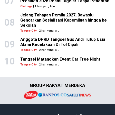
07
Presiden 2026 Resmi Digelar Tanpa Penonton
Olahraga
| 1 hari yang lalu
Jelang Tahapan Pemilu 2027, Bawaslu
08
Gencarkan Sosialisasi Kepemiluan hingga ke
Sekolah
TangselCity
| 2 hari yang lalu
Anggota DPRD Tangsel Gus Andi Tutup Usia
09
Alami Kecelakaan Di Tol Cipali
TangselCity
| 2 hari yang lalu
10
Tangsel Matangkan Event Car Free Night
TangselCity
| 2 hari yang lalu
GROUP RAKYAT MERDEKA