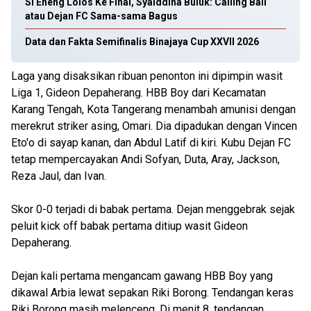
Si Eneng Lolos Ke Final, Syaiddina Buluk: Calling Ball
atau Dejan FC Sama-sama Bagus
Data dan Fakta Semifinalis Binajaya Cup XXVII 2026
Laga yang disaksikan ribuan penonton ini dipimpin wasit
Liga 1, Gideon Depaherang. HBB Boy dari Kecamatan
Karang Tengah, Kota Tangerang menambah amunisi dengan
merekrut striker asing, Omari. Dia dipadukan dengan Vincen
Eto'o di sayap kanan, dan Abdul Latif di kiri. Kubu Dejan FC
tetap mempercayakan Andi Sofyan, Duta, Aray, Jackson,
Reza Jaul, dan Ivan.
Skor 0-0 terjadi di babak pertama. Dejan menggebrak sejak
peluit kick off babak pertama ditiup wasit Gideon
Depaherang.
Dejan kali pertama mengancam gawang HBB Boy yang
dikawal Arbia lewat sepakan Riki Borong. Tendangan keras
Riki Borong masih melenceng. Di menit 8, tendangan