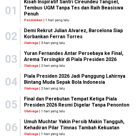
Kisah Inspiratif Santri Cireundeu Tangsel,
01
Tembus UGM Tanpa Tes dan Raih Beasiswa
Penuh
Pendidikan
| 1 hari yang lalu
Demi Rekrut Julian Alvarez, Barcelona Siap
02
Korbankan Ferran Torres
Olahraga
| 3 hari yang lalu
Yuran Fernandes Antar Persebaya ke Final,
03
Arema Tersingkir di Piala Presiden 2026
Olahraga
| 2 hari yang lalu
Piala Presiden 2026 Jadi Panggung Lahirnya
04
Bintang Muda Sepak Bola Indonesia
Olahraga
| 2 hari yang lalu
Final dan Perebutan Tempat Ketiga Piala
05
Presiden 2026 Resmi Digelar Tanpa Penonton
Olahraga
| 1 hari yang lalu
Umuh Muchtar Yakin Persib Makin Tangguh,
06
Kehadiran Pilar Timnas Tambah Kekuatan
Olahraga
| 1 hari yang lalu