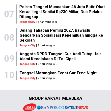
Polres Tangsel Musnahkan 46 Juta Butir Obat
07
Keras Ilegal Senilai Rp230 Miliar, Dua Pelaku
Ditangkap
TangselCity
| 3 hari yang lalu
Jelang Tahapan Pemilu 2027, Bawaslu
08
Gencarkan Sosialisasi Kepemiluan hingga ke
Sekolah
TangselCity
| 2 hari yang lalu
Anggota DPRD Tangsel Gus Andi Tutup Usia
09
Alami Kecelakaan Di Tol Cipali
TangselCity
| 2 hari yang lalu
10
Tangsel Matangkan Event Car Free Night
TangselCity
| 2 hari yang lalu
GROUP RAKYAT MERDEKA