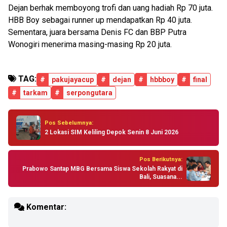
Dejan berhak memboyong trofi dan uang hadiah Rp 70 juta.
HBB Boy sebagai runner up mendapatkan Rp 40 juta.
Sementara, juara bersama Denis FC dan BBP Putra
Wonogiri menerima masing-masing Rp 20 juta.
TAG:
#
pakujayacup
#
dejan
#
hbbboy
#
final
#
tarkam
#
serpongutara
Pos Sebelumnya:
2 Lokasi SIM Keliling Depok Senin 8 Juni 2026
Pos Berikutnya:
Prabowo Santap MBG Bersama Siswa Sekolah Rakyat di
Bali, Suasana...
Komentar: