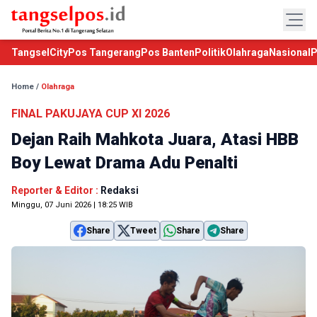
TangselCity
Pos Tangerang
Pos Banten
Politik
Olahraga
Nasional
P
Home
/
Olahraga
FINAL PAKUJAYA CUP XI 2026
Dejan Raih Mahkota Juara, Atasi HBB
Boy Lewat Drama Adu Penalti
Reporter & Editor :
Redaksi
Minggu, 07 Juni 2026 | 18:25 WIB
Share
Tweet
Share
Share