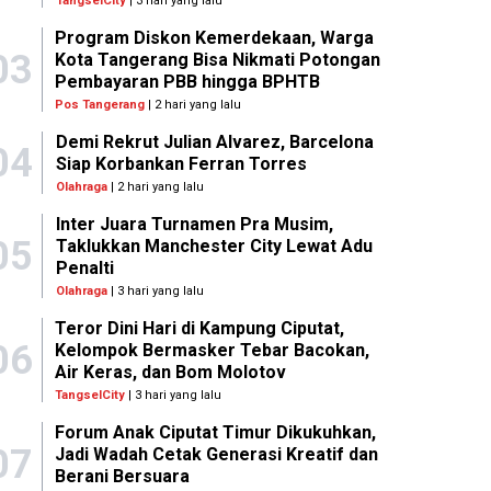
TangselCity
| 3 hari yang lalu
Program Diskon Kemerdekaan, Warga
03
Kota Tangerang Bisa Nikmati Potongan
Pembayaran PBB hingga BPHTB
Pos Tangerang
| 2 hari yang lalu
Demi Rekrut Julian Alvarez, Barcelona
04
Siap Korbankan Ferran Torres
Olahraga
| 2 hari yang lalu
Inter Juara Turnamen Pra Musim,
05
Taklukkan Manchester City Lewat Adu
Penalti
Olahraga
| 3 hari yang lalu
Teror Dini Hari di Kampung Ciputat,
06
Kelompok Bermasker Tebar Bacokan,
Air Keras, dan Bom Molotov
TangselCity
| 3 hari yang lalu
Forum Anak Ciputat Timur Dikukuhkan,
07
Jadi Wadah Cetak Generasi Kreatif dan
Berani Bersuara