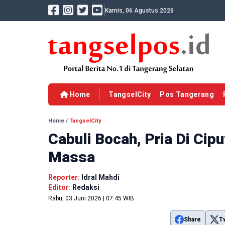
Kamis, 06 Agustus 2026
Home
TangselCity
Pos Tangerang
Home
/
TangselCity
Cabuli Bocah, Pria Di Cip
Massa
Reporter:
Idral Mahdi
Editor:
Redaksi
Rabu, 03 Juni 2026 | 07:45 WIB
Share
T