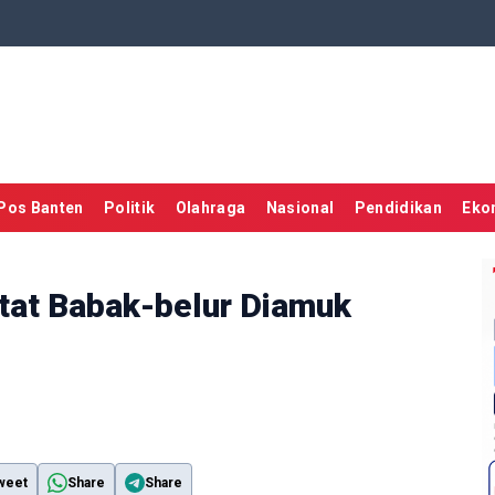
Pos Banten
Politik
Olahraga
Nasional
Pendidikan
Eko
utat Babak-belur Diamuk
weet
Share
Share