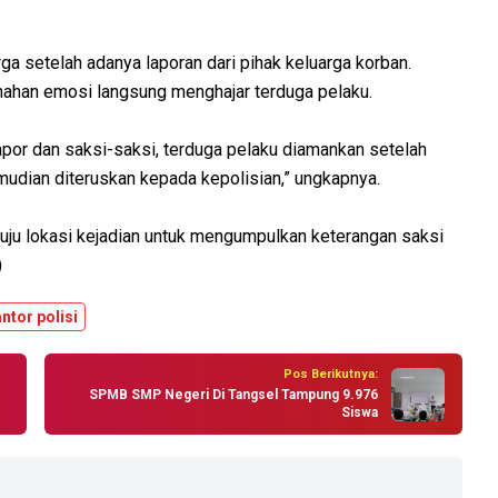
ga setelah adanya laporan dari pihak keluarga korban.
enahan emosi langsung menghajar terduga pelaku.
apor dan saksi-saksi, terduga pelaku diamankan setelah
mudian diteruskan kepada kepolisian,” ungkapnya.
uju lokasi kejadian untuk mengumpulkan keterangan saksi
)
ntor polisi
Pos Berikutnya:
SPMB SMP Negeri Di Tangsel Tampung 9.976
Siswa