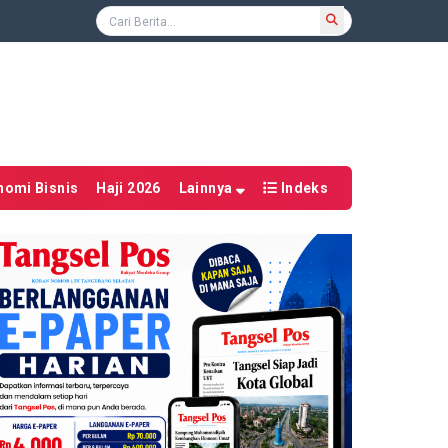
nomi Bisnis
Haji 2026
Lainnya
Indeks