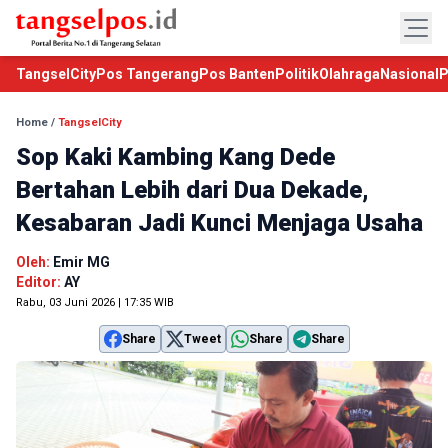
TangselCity
Pos Tangerang
Pos Banten
Politik
Olahraga
Nasional
P
Home
/
TangselCity
Sop Kaki Kambing Kang Dede
Bertahan Lebih dari Dua Dekade,
Kesabaran Jadi Kunci Menjaga Usaha
Oleh:
Emir MG
Editor:
AY
Rabu, 03 Juni 2026 | 17:35 WIB
Share
Tweet
Share
Share