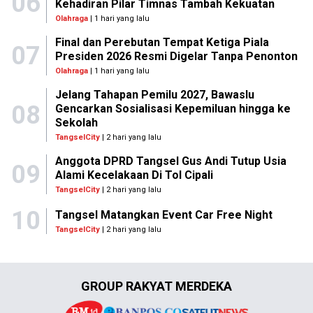
06
Kehadiran Pilar Timnas Tambah Kekuatan
Olahraga
| 1 hari yang lalu
Final dan Perebutan Tempat Ketiga Piala
07
Presiden 2026 Resmi Digelar Tanpa Penonton
Olahraga
| 1 hari yang lalu
Jelang Tahapan Pemilu 2027, Bawaslu
08
Gencarkan Sosialisasi Kepemiluan hingga ke
Sekolah
TangselCity
| 2 hari yang lalu
Anggota DPRD Tangsel Gus Andi Tutup Usia
09
Alami Kecelakaan Di Tol Cipali
TangselCity
| 2 hari yang lalu
10
Tangsel Matangkan Event Car Free Night
TangselCity
| 2 hari yang lalu
GROUP RAKYAT MERDEKA