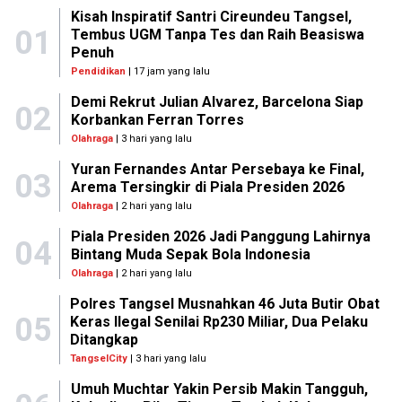
Kisah Inspiratif Santri Cireundeu Tangsel,
01
Tembus UGM Tanpa Tes dan Raih Beasiswa
Penuh
Pendidikan
| 17 jam yang lalu
Demi Rekrut Julian Alvarez, Barcelona Siap
02
Korbankan Ferran Torres
Olahraga
| 3 hari yang lalu
Yuran Fernandes Antar Persebaya ke Final,
03
Arema Tersingkir di Piala Presiden 2026
Olahraga
| 2 hari yang lalu
Piala Presiden 2026 Jadi Panggung Lahirnya
04
Bintang Muda Sepak Bola Indonesia
Olahraga
| 2 hari yang lalu
Polres Tangsel Musnahkan 46 Juta Butir Obat
05
Keras Ilegal Senilai Rp230 Miliar, Dua Pelaku
Ditangkap
TangselCity
| 3 hari yang lalu
Umuh Muchtar Yakin Persib Makin Tangguh,