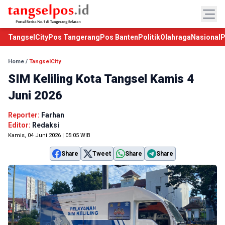
TangselCity
Pos Tangerang
Pos Banten
Politik
Olahraga
Nasional
P
Home
/
TangselCity
SIM Keliling Kota Tangsel Kamis 4
Juni 2026
Reporter:
Farhan
Editor:
Redaksi
Kamis, 04 Juni 2026 | 05:05 WIB
Share
Tweet
Share
Share