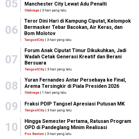
05
Manchester City Lewat Adu Penalti
Olahraga
| 3 hari yang lalu
Teror Dini Hari di Kampung Ciputat, Kelompok
06
Bermasker Tebar Bacokan, Air Keras, dan
Bom Molotov
TangselCity
| 3 hari yang lalu
Forum Anak Ciputat Timur Dikukuhkan, Jadi
07
Wadah Cetak Generasi Kreatif dan Berani
Bersuara
TangselCity
| 3 hari yang lalu
Yuran Fernandes Antar Persebaya ke Final,
08
Arema Tersingkir di Piala Presiden 2026
Olahraga
| 1 hari yang lalu
09
Fraksi PDIP Tangsel Apresiasi Putusan MK
TangselCity
| 3 hari yang lalu
Hingga Semester Pertama, Ratusan Program
10
OPD di Pandeglang Minim Realisasi
Pos Banten
| 3 hari yang lalu