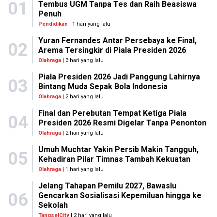
01
Tembus UGM Tanpa Tes dan Raih Beasiswa
Penuh
Pendidikan
| 1 hari yang lalu
Yuran Fernandes Antar Persebaya ke Final,
02
Arema Tersingkir di Piala Presiden 2026
Olahraga
| 3 hari yang lalu
Piala Presiden 2026 Jadi Panggung Lahirnya
03
Bintang Muda Sepak Bola Indonesia
Olahraga
| 2 hari yang lalu
Final dan Perebutan Tempat Ketiga Piala
04
Presiden 2026 Resmi Digelar Tanpa Penonton
Olahraga
| 2 hari yang lalu
Umuh Muchtar Yakin Persib Makin Tangguh,
05
Kehadiran Pilar Timnas Tambah Kekuatan
Olahraga
| 1 hari yang lalu
Jelang Tahapan Pemilu 2027, Bawaslu
06
Gencarkan Sosialisasi Kepemiluan hingga ke
Sekolah
TangselCity
| 2 hari yang lalu