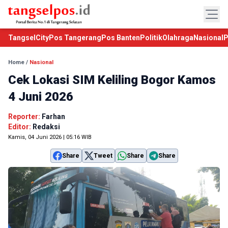
TangselCity
Pos Tangerang
Pos Banten
Politik
Olahraga
Nasional
P
Home
/
Nasional
Cek Lokasi SIM Keliling Bogor Kamos
4 Juni 2026
Reporter:
Farhan
Editor:
Redaksi
Kamis, 04 Juni 2026 | 05:16 WIB
Share
Tweet
Share
Share