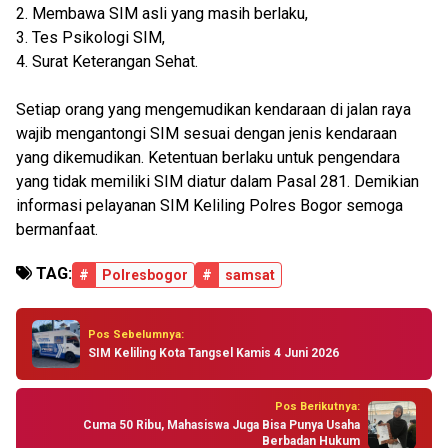
2. Membawa SIM asli yang masih berlaku,
3. Tes Psikologi SIM,
4. Surat Keterangan Sehat.
Setiap orang yang mengemudikan kendaraan di jalan raya
wajib mengantongi SIM sesuai dengan jenis kendaraan
yang dikemudikan. Ketentuan berlaku untuk pengendara
yang tidak memiliki SIM diatur dalam Pasal 281. Demikian
informasi pelayanan SIM Keliling Polres Bogor semoga
bermanfaat.
TAG:
#
Polresbogor
#
samsat
Pos Sebelumnya:
SIM Keliling Kota Tangsel Kamis 4 Juni 2026
Pos Berikutnya:
Cuma 50 Ribu, Mahasiswa Juga Bisa Punya Usaha
Berbadan Hukum