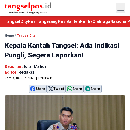
TangselCity
Pos Tangerang
Pos Banten
Politik
Olahraga
Nasional
P
Home
/
TangselCity
Kepala Kantah Tangsel: Ada Indikasi
Pungli, Segera Laporkan!
Reporter:
Idral Mahdi
Editor:
Redaksi
Kamis, 04 Juni 2026 | 08:00 WIB
Share
Tweet
Share
Share