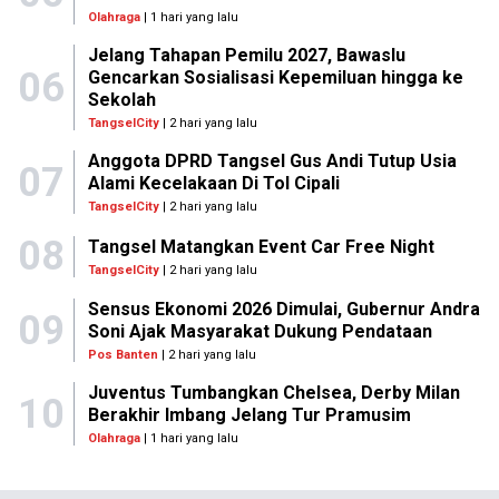
Olahraga
| 1 hari yang lalu
Jelang Tahapan Pemilu 2027, Bawaslu
06
Gencarkan Sosialisasi Kepemiluan hingga ke
Sekolah
TangselCity
| 2 hari yang lalu
Anggota DPRD Tangsel Gus Andi Tutup Usia
07
Alami Kecelakaan Di Tol Cipali
TangselCity
| 2 hari yang lalu
08
Tangsel Matangkan Event Car Free Night
TangselCity
| 2 hari yang lalu
Sensus Ekonomi 2026 Dimulai, Gubernur Andra
09
Soni Ajak Masyarakat Dukung Pendataan
Pos Banten
| 2 hari yang lalu
Juventus Tumbangkan Chelsea, Derby Milan
10
Berakhir Imbang Jelang Tur Pramusim
Olahraga
| 1 hari yang lalu