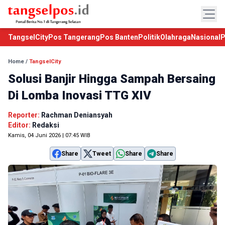
TangselCity
Pos Tangerang
Pos Banten
Politik
Olahraga
Nasional
P
Home
/
TangselCity
Solusi Banjir Hingga Sampah Bersaing
Di Lomba Inovasi TTG XIV
Reporter:
Rachman Deniansyah
Editor:
Redaksi
Kamis, 04 Juni 2026 | 07:45 WIB
Share
Tweet
Share
Share