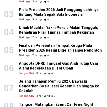
Olahraga
| 3 hari yang lalu
Piala Presiden 2026 Jadi Panggung Lahirnya
03
Bintang Muda Sepak Bola Indonesia
Olahraga
| 3 hari yang lalu
Umuh Muchtar Yakin Persib Makin Tangguh,
04
Kehadiran Pilar Timnas Tambah Kekuatan
Olahraga
| 2 hari yang lalu
Final dan Perebutan Tempat Ketiga Piala
05
Presiden 2026 Resmi Digelar Tanpa Penonton
Olahraga
| 2 hari yang lalu
Anggota DPRD Tangsel Gus Andi Tutup Usia
06
Alami Kecelakaan Di Tol Cipali
TangselCity
| 3 hari yang lalu
Jelang Tahapan Pemilu 2027, Bawaslu
07
Gencarkan Sosialisasi Kepemiluan hingga ke
Sekolah
TangselCity
| 3 hari yang lalu
08
Tangsel Matangkan Event Car Free Night