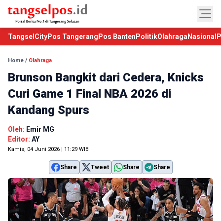
TangselCity
Pos Tangerang
Pos Banten
Politik
Olahraga
Nasional
P
Home
/
Olahraga
Brunson Bangkit dari Cedera, Knicks
Curi Game 1 Final NBA 2026 di
Kandang Spurs
Oleh:
Emir MG
Editor:
AY
Kamis, 04 Juni 2026 | 11:29 WIB
Share
Tweet
Share
Share