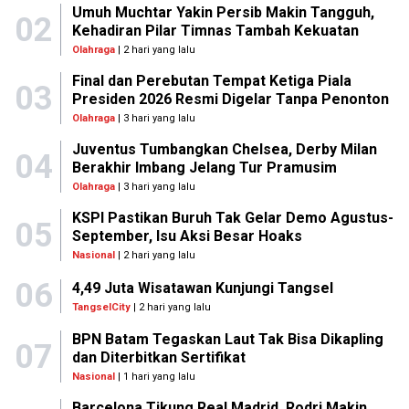
Umuh Muchtar Yakin Persib Makin Tangguh,
02
Kehadiran Pilar Timnas Tambah Kekuatan
Olahraga
| 2 hari yang lalu
Final dan Perebutan Tempat Ketiga Piala
03
Presiden 2026 Resmi Digelar Tanpa Penonton
Olahraga
| 3 hari yang lalu
Juventus Tumbangkan Chelsea, Derby Milan
04
Berakhir Imbang Jelang Tur Pramusim
Olahraga
| 3 hari yang lalu
KSPI Pastikan Buruh Tak Gelar Demo Agustus-
05
September, Isu Aksi Besar Hoaks
Nasional
| 2 hari yang lalu
06
4,49 Juta Wisatawan Kunjungi Tangsel
TangselCity
| 2 hari yang lalu
BPN Batam Tegaskan Laut Tak Bisa Dikapling
07
dan Diterbitkan Sertifikat
Nasional
| 1 hari yang lalu
Barcelona Tikung Real Madrid, Rodri Makin