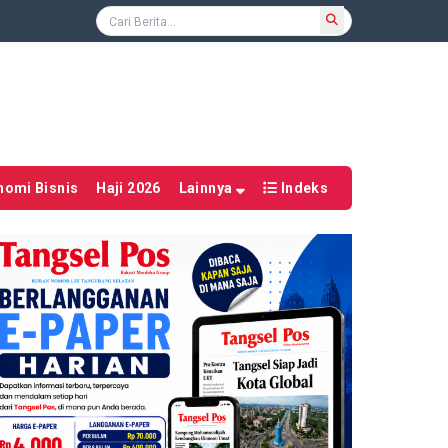
nomi Bisnis
Haji 2026
Lainnya
Indeks