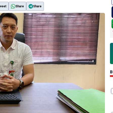
weet
Share
Share
B