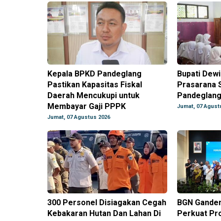
Kepala BPKD Pandeglang
Bupati Dew
Pastikan Kapasitas Fiskal
Prasarana S
Daerah Mencukupi untuk
Pandeglan
Membayar Gaji PPPK
Jumat, 07 Agust
Jumat, 07 Agustus 2026
300 Personel Disiagakan Cegah
BGN Gande
Kebakaran Hutan Dan Lahan Di
Perkuat P