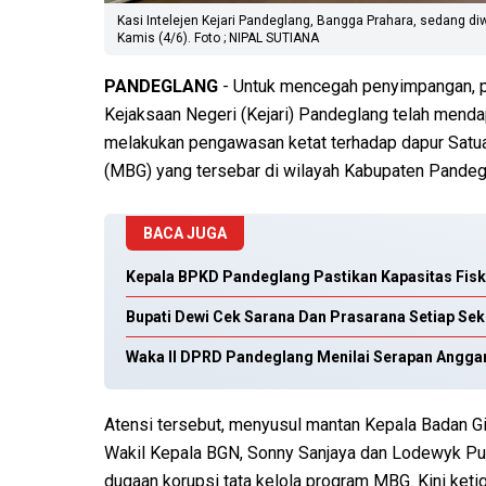
Kasi Intelejen Kejari Pandeglang, Bangga Prahara, sedang di
Kamis (4/6). Foto ; NIPAL SUTIANA
PANDEGLANG
- Untuk mencegah penyimpangan, pe
Kejaksaan Negeri (Kejari) Pandeglang telah mendap
melakukan pengawasan ketat terhadap dapur Satu
(MBG) yang tersebar di wilayah Kabupaten Pandeg
BACA JUGA
Kepala BPKD Pandeglang Pastikan Kapasitas Fis
Bupati Dewi Cek Sarana Dan Prasarana Setiap Se
Waka II DPRD Pandeglang Menilai Serapan Angga
Atensi tersebut, menyusul mantan Kepala Badan Gi
Wakil Kepala BGN, Sonny Sanjaya dan Lodewyk Pus
dugaan korupsi tata kelola program MBG. Kini keti