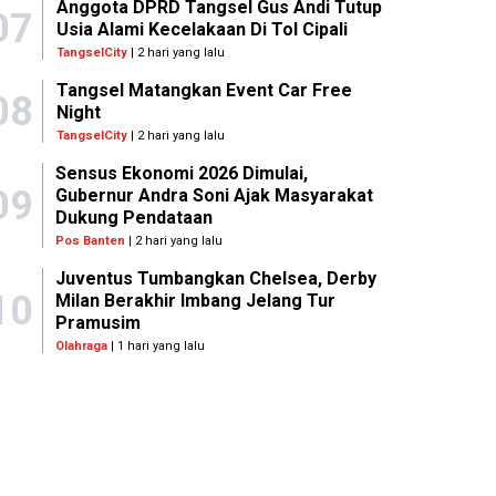
Anggota DPRD Tangsel Gus Andi Tutup
07
Usia Alami Kecelakaan Di Tol Cipali
TangselCity
| 2 hari yang lalu
Tangsel Matangkan Event Car Free
08
Night
TangselCity
| 2 hari yang lalu
Sensus Ekonomi 2026 Dimulai,
09
Gubernur Andra Soni Ajak Masyarakat
Dukung Pendataan
Pos Banten
| 2 hari yang lalu
Juventus Tumbangkan Chelsea, Derby
10
Milan Berakhir Imbang Jelang Tur
Pramusim
Olahraga
| 1 hari yang lalu