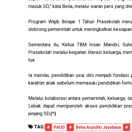
masuk SD,” kata Belia, melalui siaran pers yang di
‎Program Wajib Belajar 1 Tahun Prasekolah meru
didorong pemerintah untuk meningkatkan kesiapan be
Sementara itu, Ketua TBM Insan Mandiri, Suh
Prasekolah melalui kegiatan literasi keluarga, m
tua.
‎Ia menilai, pendidikan usia dini menjadi fondas
karakter anak sebelum memasuki pendidikan forma
Melalui kolaborasi antara pemerintah, keluarga, d
Lebak dapat memperoleh akses pendidikan pras
jenjang SD.
(*)
TAG:
#
PAUD
#
Belia Asyidiki Jayabaya
#