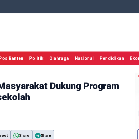
Pos Banten
Politik
Olahraga
Nasional
Pendidikan
Eko
 Masyarakat Dukung Program
sekolah
weet
Share
Share