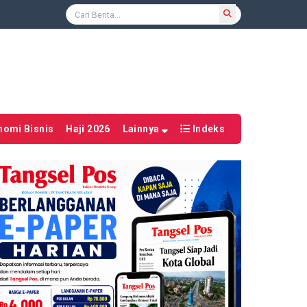
nomi Bisnis
Haji 2026
Lainnya
Indeks