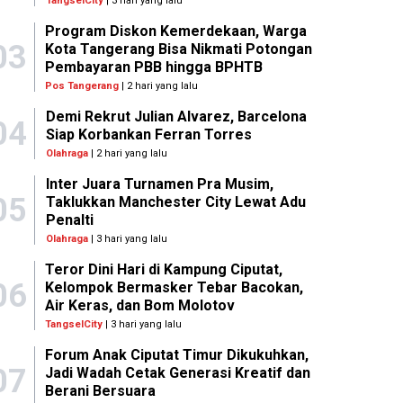
TangselCity
| 3 hari yang lalu
Program Diskon Kemerdekaan, Warga
03
Kota Tangerang Bisa Nikmati Potongan
Pembayaran PBB hingga BPHTB
Pos Tangerang
| 2 hari yang lalu
Demi Rekrut Julian Alvarez, Barcelona
04
Siap Korbankan Ferran Torres
Olahraga
| 2 hari yang lalu
Inter Juara Turnamen Pra Musim,
05
Taklukkan Manchester City Lewat Adu
Penalti
Olahraga
| 3 hari yang lalu
Teror Dini Hari di Kampung Ciputat,
06
Kelompok Bermasker Tebar Bacokan,
Air Keras, dan Bom Molotov
TangselCity
| 3 hari yang lalu
Forum Anak Ciputat Timur Dikukuhkan,
07
Jadi Wadah Cetak Generasi Kreatif dan
Berani Bersuara