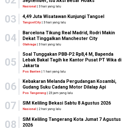
02
September, Isu Aksi Besar Hoaks
Nasional
| 3 hari yang lalu
03
4,49 Juta Wisatawan Kunjungi Tangsel
TangselCity
| 3 hari yang lalu
Barcelona Tikung Real Madrid, Rodri Makin
04
Dekat Tinggalkan Manchester City
Olahraga
| 3 hari yang lalu
Soal Tunggakan PBB-P2 Rp8,4 M, Bapenda
05
Lebak Bakal Tagih ke Kantor Pusat PT Wika di
Jakarta
Pos Banten
| 1 hari yang lalu
Kebakaran Melanda Pergudangan Kosambi,
06
Gudang Suku Cadang Motor Dilalap Api
Pos Tangerang
| 23 jam yang lalu
07
SIM Keliling Bekasi Sabtu 8 Agustus 2026
Nasional
| 2 hari yang lalu
SIM Keliling Tangerang Kota Jumat 7 Agustus
08
2026