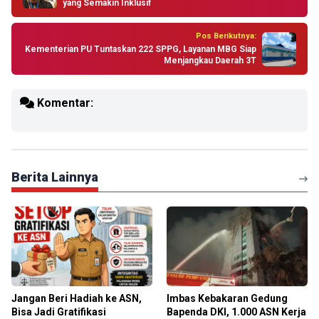
yang Semakin Inklusif
Pos Berikutnya:
Kementerian PU Tuntaskan 222 SPPG, Layanan MBG Siap
Menjangkau Daerah 3T
Komentar:
Berita Lainnya
Jangan Beri Hadiah ke ASN,
Imbas Kebakaran Gedung
Bisa Jadi Gratifikasi
Bapenda DKI, 1.000 ASN Kerja