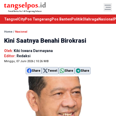
TangselCity
Pos Tangerang
Pos Banten
Politik
Olahraga
Nasional
P
Home
/
Nasional
Kini Saatnya Benahi Birokrasi
Oleh:
Kiki Iswara Darmayana
Editor:
Redaksi
Minggu, 07 Juni 2026 | 10:26 WIB
Share
Tweet
Share
Share