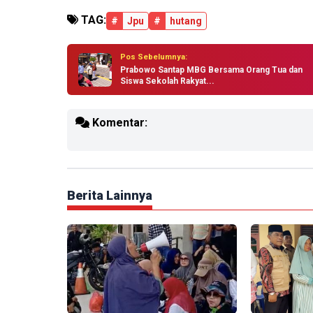
TAG:
#
Jpu
#
hutang
Pos Sebelumnya:
Prabowo Santap MBG Bersama Orang Tua dan
Siswa Sekolah Rakyat...
Komentar:
Berita Lainnya