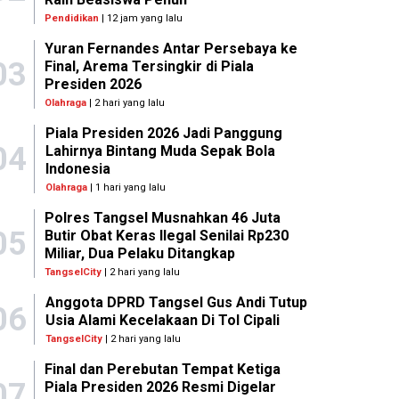
Pendidikan
| 12 jam yang lalu
Yuran Fernandes Antar Persebaya ke
03
Final, Arema Tersingkir di Piala
Presiden 2026
Olahraga
| 2 hari yang lalu
Piala Presiden 2026 Jadi Panggung
04
Lahirnya Bintang Muda Sepak Bola
Indonesia
Olahraga
| 1 hari yang lalu
Polres Tangsel Musnahkan 46 Juta
05
Butir Obat Keras Ilegal Senilai Rp230
Miliar, Dua Pelaku Ditangkap
TangselCity
| 2 hari yang lalu
Anggota DPRD Tangsel Gus Andi Tutup
06
Usia Alami Kecelakaan Di Tol Cipali
TangselCity
| 2 hari yang lalu
Final dan Perebutan Tempat Ketiga
07
Piala Presiden 2026 Resmi Digelar