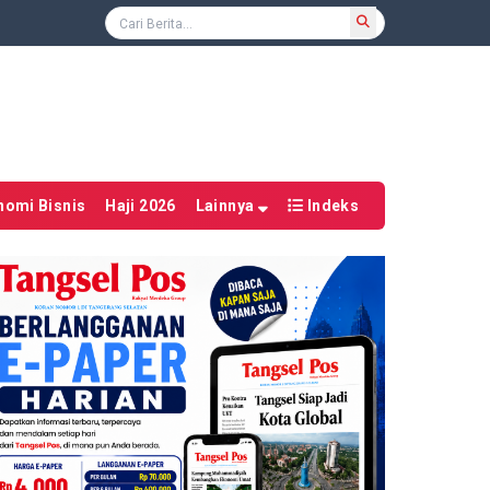
nomi Bisnis
Haji 2026
Lainnya
Indeks