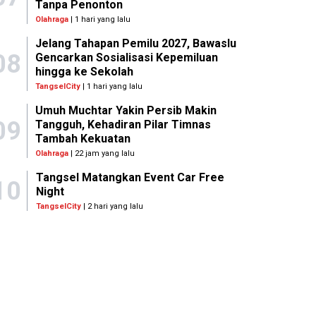
Tanpa Penonton
Olahraga
| 1 hari yang lalu
Jelang Tahapan Pemilu 2027, Bawaslu
08
Gencarkan Sosialisasi Kepemiluan
hingga ke Sekolah
TangselCity
| 1 hari yang lalu
Umuh Muchtar Yakin Persib Makin
09
Tangguh, Kehadiran Pilar Timnas
Tambah Kekuatan
Olahraga
| 22 jam yang lalu
Tangsel Matangkan Event Car Free
10
Night
TangselCity
| 2 hari yang lalu