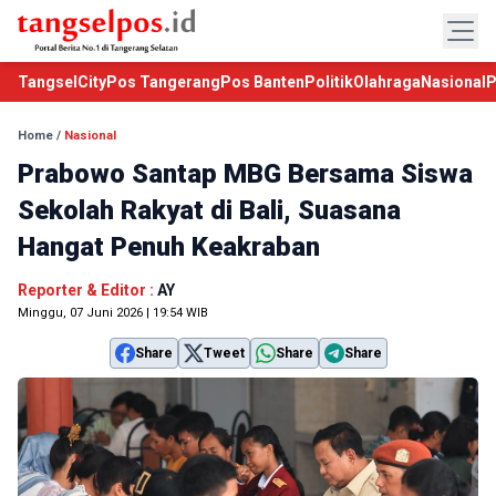
TangselCity
Pos Tangerang
Pos Banten
Politik
Olahraga
Nasional
P
Home
/
Nasional
Prabowo Santap MBG Bersama Siswa
Sekolah Rakyat di Bali, Suasana
Hangat Penuh Keakraban
Reporter & Editor :
AY
Minggu, 07 Juni 2026 | 19:54 WIB
Share
Tweet
Share
Share