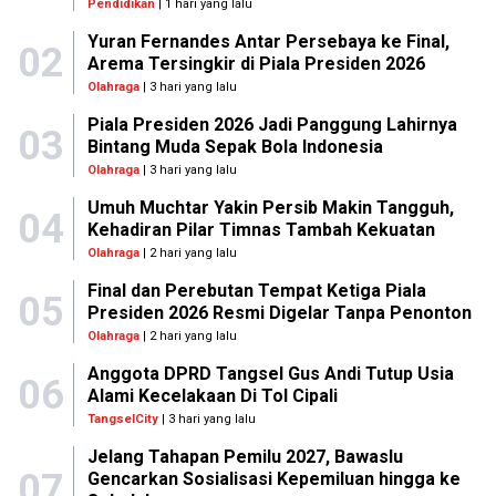
Pendidikan
| 1 hari yang lalu
Yuran Fernandes Antar Persebaya ke Final,
02
Arema Tersingkir di Piala Presiden 2026
Olahraga
| 3 hari yang lalu
Piala Presiden 2026 Jadi Panggung Lahirnya
03
Bintang Muda Sepak Bola Indonesia
Olahraga
| 3 hari yang lalu
Umuh Muchtar Yakin Persib Makin Tangguh,
04
Kehadiran Pilar Timnas Tambah Kekuatan
Olahraga
| 2 hari yang lalu
Final dan Perebutan Tempat Ketiga Piala
05
Presiden 2026 Resmi Digelar Tanpa Penonton
Olahraga
| 2 hari yang lalu
Anggota DPRD Tangsel Gus Andi Tutup Usia
06
Alami Kecelakaan Di Tol Cipali
TangselCity
| 3 hari yang lalu
Jelang Tahapan Pemilu 2027, Bawaslu
07
Gencarkan Sosialisasi Kepemiluan hingga ke